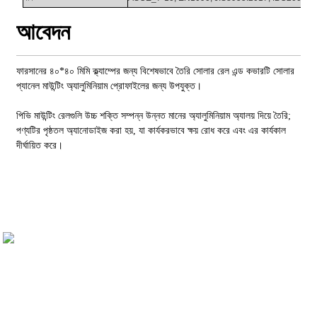
আবেদন
ফারসানের ৪০*৪০ মিমি ক্ল্যাম্পের জন্য বিশেষভাবে তৈরি সোলার রেল এন্ড কভারটি সোলার
প্যানেল মাউন্টিং অ্যালুমিনিয়াম প্রোফাইলের জন্য উপযুক্ত।
পিভি মাউন্টিং রেলগুলি উচ্চ শক্তি সম্পন্ন উন্নত মানের অ্যালুমিনিয়াম অ্যালয় দিয়ে তৈরি;
পণ্যটির পৃষ্ঠতল অ্যানোডাইজ করা হয়, যা কার্যকরভাবে ক্ষয় রোধ করে এবং এর কার্যকাল
দীর্ঘায়িত করে।