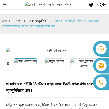
হোম
পণ্য
সৌর আনুষাঙ্গিক
ফারসান রুফ মাউন্টিং সিস্টেমের জন্য সহজ
ইনস্টলেশনযোগ্য সোলার পিভি অ্যালুমিনিয়াম রেল।
+86 18259071452 হান্না লি
+86 13559179905 স্যালি চেন
+86 18350266301 আইরিস হং
sales@farsunpv.com
+86 18806057002 সানবর্ন গুও
sanborn.guo@farsunpv.com
ফারসান রুফ মাউন্টিং সিস্টেমের জন্য সহজ ইনস্টলেশনযোগ্য সোলার পিভি
অ্যালুমিনিয়াম রেল।
এক্সট্রুডেড অ্যানোডাইজড অ্যালুমিনিয়াম দিয়ে তৈরি ফারসান ৪০ রেলটি স্ট্যান্ডার্ড এবং