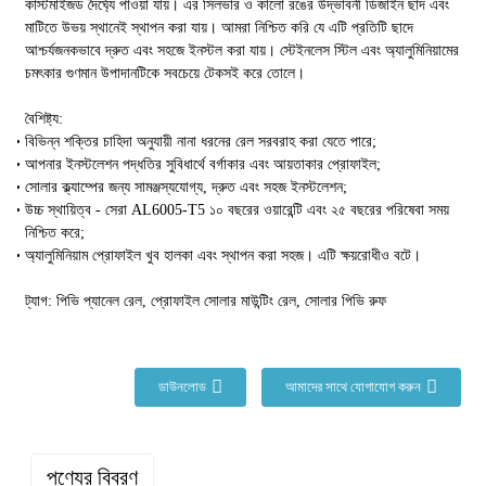
কাস্টমাইজড দৈর্ঘ্যে পাওয়া যায়। এর সিলভার ও কালো রঙের উদ্ভাবনী ডিজাইন ছাদ এবং
মাটিতে উভয় স্থানেই স্থাপন করা যায়। আমরা নিশ্চিত করি যে এটি প্রতিটি ছাদে
আশ্চর্যজনকভাবে দ্রুত এবং সহজে ইনস্টল করা যায়। স্টেইনলেস স্টিল এবং অ্যালুমিনিয়ামের
চমৎকার গুণমান উপাদানটিকে সবচেয়ে টেকসই করে তোলে।
বৈশিষ্ট্য:
বিভিন্ন শক্তির চাহিদা অনুযায়ী নানা ধরনের রেল সরবরাহ করা যেতে পারে;
আপনার ইনস্টলেশন পদ্ধতির সুবিধার্থে বর্গাকার এবং আয়তাকার প্রোফাইল;
সোলার ক্ল্যাম্পের জন্য সামঞ্জস্যযোগ্য, দ্রুত এবং সহজ ইনস্টলেশন;
উচ্চ স্থায়িত্ব - সেরা AL6005-T5 ১০ বছরের ওয়ারেন্টি এবং ২৫ বছরের পরিষেবা সময়
নিশ্চিত করে;
অ্যালুমিনিয়াম প্রোফাইল খুব হালকা এবং স্থাপন করা সহজ। এটি ক্ষয়রোধীও বটে।
ট্যাগ: পিভি প্যানেল রেল, প্রোফাইল সোলার মাউন্টিং রেল, সোলার পিভি রুফ
ডাউনলোড
আমাদের সাথে যোগাযোগ করুন
পণ্যের বিবরণ