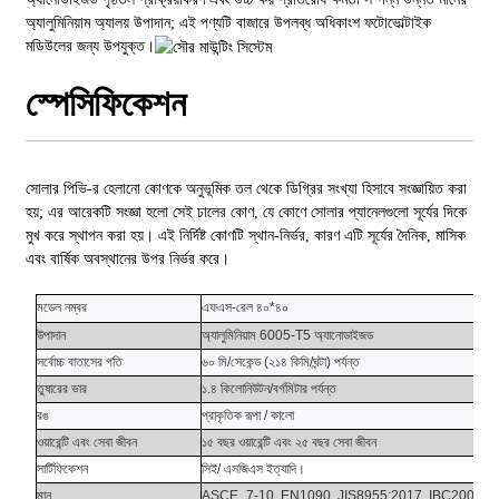
অ্যালুমিনিয়াম অ্যালয় উপাদান; এই পণ্যটি বাজারে উপলব্ধ অধিকাংশ ফটোভোল্টাইক
মডিউলের জন্য উপযুক্ত।
স্পেসিফিকেশন
সোলার পিভি-র হেলানো কোণকে অনুভূমিক তল থেকে ডিগ্রির সংখ্যা হিসাবে সংজ্ঞায়িত করা
হয়; এর আরেকটি সংজ্ঞা হলো সেই ঢালের কোণ, যে কোণে সোলার প্যানেলগুলো সূর্যের দিকে
মুখ করে স্থাপন করা হয়। এই নির্দিষ্ট কোণটি স্থান-নির্ভর, কারণ এটি সূর্যের দৈনিক, মাসিক
এবং বার্ষিক অবস্থানের উপর নির্ভর করে।
মডেল নম্বর
এফএস-রেল ৪০*৪০
উপাদান
অ্যালুমিনিয়াম 6005-T5
অ্যানোডাইজড
সর্বোচ্চ বাতাসের গতি
৬০ মি/সেকেন্ড (২১৪ কিমি/ঘন্টা) পর্যন্ত
তুষারের ভার
১.৪ কিলোনিউটন/বর্গমিটার পর্যন্ত
রঙ
প্রাকৃতিক রূপা / কালো
ওয়ারেন্টি
এবং
সেবা জীবন
১৫ বছর
ওয়ারেন্টি
এবং
২৫ বছর
সেবা জীবন
সার্টিফিকেশন
সিই/ এসজিএস ইত্যাদি।
মান
ASCE_7-10, EN1090, JIS8955:2017, IBC2009