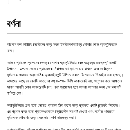
বর্ণনা
ফারসান রুফ মাউন্টিং সিস্টেমের জন্য সহজ ইনস্টলেশনযোগ্য সোলার পিভি অ্যালুমিনিয়াম
রেল।
সোলার প্যানেল স্থাপনের ক্ষেত্রে সোলার অ্যালুমিনিয়াম রেল অত্যন্ত গুরুত্বপূর্ণ একটি
উপাদান। এগুলো সোলার প্যানেলকে নিরাপদে যথাস্থানে ধরে রাখতে এবং সর্বোত্তম
সূর্যালোক পাওয়ার জন্য সঠিক অ্যালাইনমেন্ট নিশ্চিত করতে বিশেষভাবে ডিজাইন করা হয়েছে।
আমাদের কাছে যে রেলটি আছে তা শুধু ৪০*৪০ মিমি আকারেরই নয়, অনুগ্রহ করে আমাদের
জানান আপনি কোন আকারেরটি চান, এবং প্রয়োজন হলে আমরা আপনার জন্য এন্ড ক্যাপটি
লাগিয়ে দেব।
অ্যালুমিনিয়াম রেল হলো সোলার প্যানেল ঠিক করার জন্য ব্যবহৃত একটি ব্র্যাকেট সিস্টেম।
এর প্রধান কাজ হলো প্যানেলগুলোকে স্থিতিশীল সাপোর্ট দেওয়া এবং সর্বোচ্চ পরিমাণে
সূর্যালোক শোষণের জন্য সেগুলোর কোণ সামঞ্জস্য করা।
অ্যানোডাইজড পৃষ্ঠতল প্রক্রিয়াকরণ এবং উচ্চ ক্ষয় প্রতিরোধ ক্ষমতা সম্পন্ন উন্নত মানের