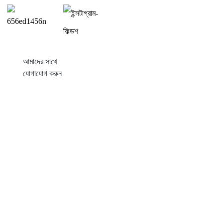
আমাদের সাথে
যোগাযোগ করুন
পণ্য
ব্যালকনি সোলার
টিনের ছাদ মাউন্ট
টাইল রুফ মাউন্ট
ফ্ল্যাট রুফ মাউন্ট
খামারের জমি মাউন্ট