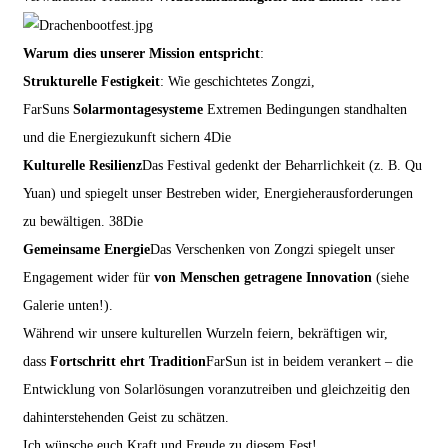
Warum dies unserer Mission entspricht
:
Strukturelle Festigkeit
: Wie geschichtetes Zongzi,
FarSuns
Solarmontagesysteme
Extremen Bedingungen standhalten
und die Energiezukunft sichern
4
Die
Kulturelle Resilienz
Das Festival gedenkt der Beharrlichkeit (z. B. Qu
Yuan) und spiegelt unser Bestreben wider, Energieherausforderungen
zu bewältigen.
3
8
Die
Gemeinsame Energie
Das Verschenken von Zongzi spiegelt unser
Engagement wider für
von Menschen getragene Innovation
(siehe
Galerie unten!).
Während wir unsere kulturellen Wurzeln feiern, bekräftigen wir,
dass
Fortschritt ehrt Tradition
FarSun ist in beidem verankert – die
Entwicklung von Solarlösungen voranzutreiben und gleichzeitig den
dahinterstehenden Geist zu schätzen.
Ich wünsche euch Kraft und Freude zu diesem Fest!