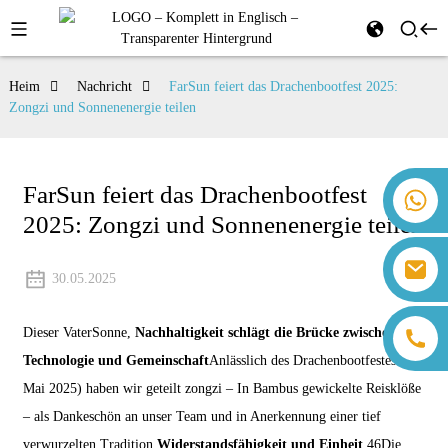
Heim
Nachricht
FarSun feiert das Drachenbootfest 2025:
Zongzi und Sonnenenergie teilen
FarSun feiert das Drachenbootfest
+86 18259071452 Hanna Lee
2025: Zongzi und Sonnenenergie teilen
+86 13559179905 Sally Chen
+86 18350266301 Iris Hong
sales@farsunpv.com
+86 18806057002 Sanborn Guo
30.05.2025
sanborn.guo@farsunpv.com
Dieser VaterSonne,
Nachhaltigkeit schlägt die Brücke zwischen
Technologie und Gemeinschaft
Anlässlich des Drachenbootfestes (31.
Mai 2025) haben wir geteilt
zongzi
– In Bambus gewickelte Reisklöße
– als Dankeschön an unser Team und in Anerkennung einer tief
verwurzelten Tradition
Widerstandsfähigkeit und Einheit
4
6
Die