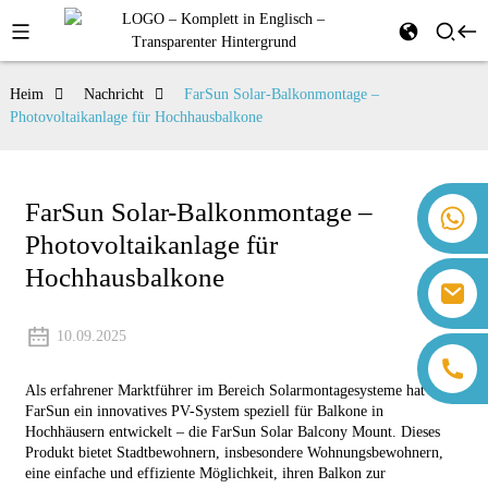
Heim
Nachricht
FarSun Solar-Balkonmontage –
Photovoltaikanlage für Hochhausbalkone
FarSun Solar-Balkonmontage –
+86 18259071452 Hanna Lee
Photovoltaikanlage für
+86 13559179905 Sally Chen
+86 18350266301 Iris Hong
Hochhausbalkone
sales@farsunpv.com
+86 18806057002 Sanborn Guo
sanborn.guo@farsunpv.com
10.09.2025
Als erfahrener Marktführer im Bereich Solarmontagesysteme hat
FarSun ein innovatives PV-System speziell für Balkone in
Hochhäusern entwickelt – die FarSun Solar Balcony Mount. Dieses
Produkt bietet Stadtbewohnern, insbesondere Wohnungsbewohnern,
eine einfache und effiziente Möglichkeit, ihren Balkon zur