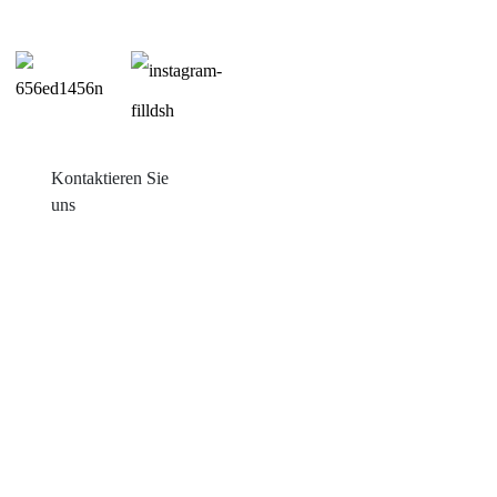
Kontaktieren Sie
uns
Produkte
Balkon mit Sonneneinstrahlung
Blechdachmontage
Ziegeldachmontage
Flachdachmontage