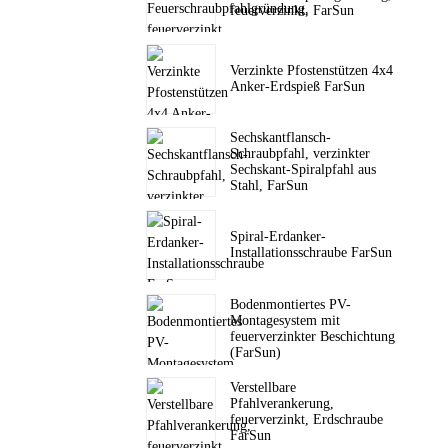
feuerverzinkt, FarSun
Verzinkte Pfostenstützen 4x4
Anker-Erdspieß FarSun
Sechskantflansch-
Schraubpfahl, verzinkter
Sechskant-Spiralpfahl aus
Stahl, FarSun
Spiral-Erdanker-
Installationsschraube FarSun
Bodenmontiertes PV-
Montagesystem mit
feuerverzinkter Beschichtung
(FarSun)
Verstellbare
Pfahlverankerung,
feuerverzinkt, Erdschraube
FarSun