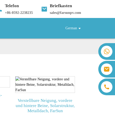
Telefon
Briefkasten
+
86-0592-2238235
sales@farsunpv.com
German
+86 18259071452 Hanna Lee
+86 13559179905 Sally Chen
+86 18350266301 Iris Hong
sales@farsunpv.com
+86 18806057002 Sanborn Guo
sanborn.guo@farsunpv.com
s-
Verstellbare Neigung, vordere
und hintere Beine, Solarstruktur,
Metalldach, FarSun