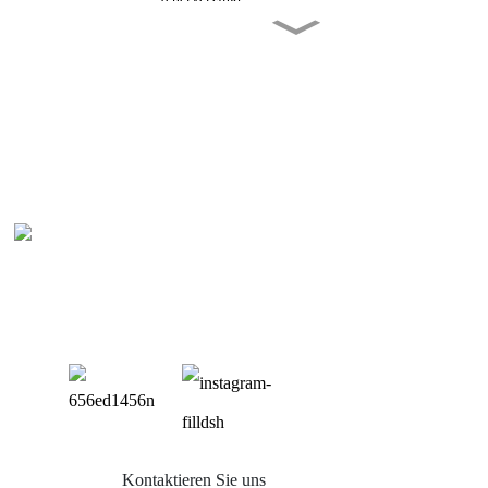
Fundamente ohne Aushub,
Erdschraubenanker, Pfähle,
FarSun
MAC Stahl-PV-Montagesatz
Solarprodukte FarSun
FarSun Montagesystem für
Solaranlagen mit
Pro
Kohlenstoffstahl-
Bodenstruktur
Balko
HDG-Stahl-Schraubpfähle,
kundenspezifische Erdanker,
Blech
FarSun
Ziege
Flach
Farm 
Kontaktieren Sie uns
Solar