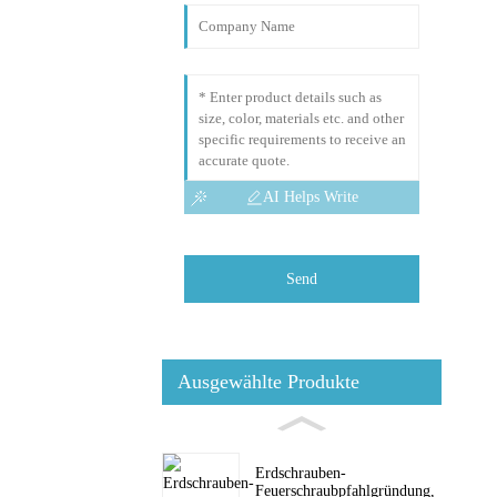
AI Helps Write
Send
Ausgewählte Produkte
Erdschrauben-
Feuerschraubpfahlgründung,