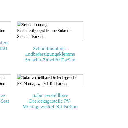
ystem
ants
Schnellmontage-
Endbefestigungsklemme
Solarkit-Zubehör FarSun
rze
Solar verstellbare
-Sets
Dreiecksgestelle PV-
Montagewinkel-Kit FarSun