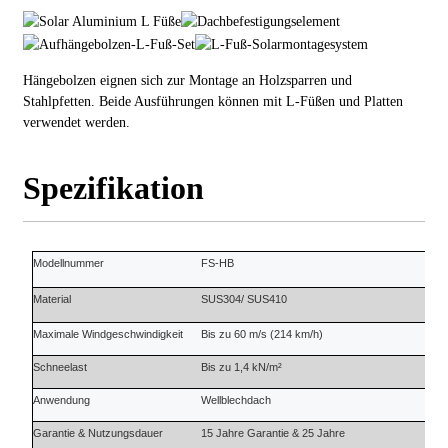
Hängebolzen eignen sich zur Montage an Holzsparren und
Stahlpfetten. Beide Ausführungen können mit L-Füßen und Platten
verwendet werden.
Spezifikation
Modellnummer
FS-HB
Material
SUS304/ SUS410
Maximale Windgeschwindigkeit
Bis zu 60 m/s (214 km/h)
Schneelast
Bis zu 1,4 kN/m²
Anwendung
Wellblechdach
Garantie
&
Nutzungsdauer
15 Jahre
Garantie
&
25 Jahre