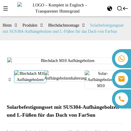
Heim
Produkte
Blechdachmontage
Solarbefestigungsset
mit SUS304-Aufhängebolzen und L-Füßen für das Dach von FarSun
+86 18259071452 Hanna Lee
+86 13559179905 Sally Chen
+86 18350266301 Iris Hong
sales@farsunpv.com
+86 18806057002 Sanborn Guo
sanborn.guo@farsunpv.com
Solarbefestigungsset mit SUS304-Aufhängebolzen
und L-Füßen für das Dach von FarSun