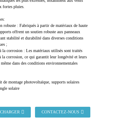
imatiques les plus extrêmes, notamment aux vents
x fortes pluies.
es:
n robuste : Fabriqués à partir de matériaux de haute
supports offrent un soutien robuste aux panneaux
rant stabilité et durabilité dans diverses conditions
ues ;
à la corrosion : Les matériaux utilisés sont traités
à la corrosion, ce qui garantit leur longévité et leurs
 même dans des conditions environnementales
it de montage photovoltaïque, supports solaires
angle solaire
ÉCHARGER
CONTACTEZ-NOUS