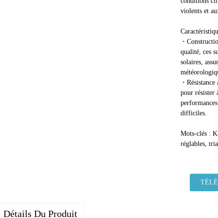
conditions cl
violents et au
Caractéristiqu
·
Constructio
qualité, ces 
solaires, assu
météorologiq
·
Résistance 
pour résister 
performances
difficiles.
Mots-clés : K
réglables, tri
TÉL
Détails Du Produit