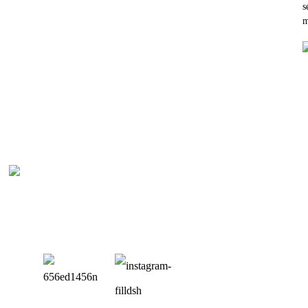
s
m
P
Bal
Sup
Sup
Sup
Mon