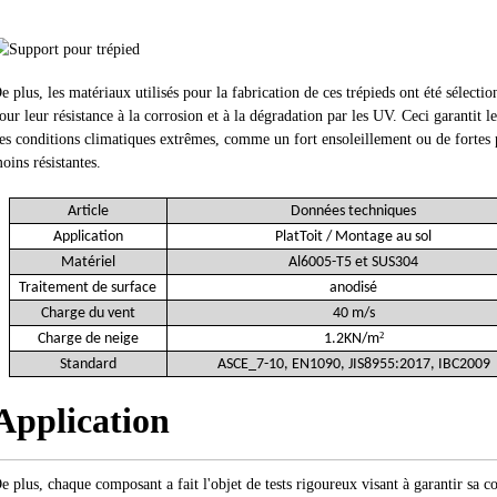
e plus, les matériaux utilisés pour la fabrication de ces trépieds ont été sélect
our leur résistance à la corrosion et à la dégradation par les UV. Ceci garantit 
es conditions climatiques extrêmes, comme un fort ensoleillement ou de fortes 
oins résistantes.
Article
Données techniques
Application
Plat
Toit
/ Montage au sol
Matériel
Al6005-T5 et SUS304
Traitement de surface
anodisé
Charge du vent
40 m/s
²
Charge de neige
1.2KN/m
Standard
ASCE_7-10, EN1090, JIS8955:2017, IBC2009
Application
e plus, chaque composant a fait l'objet de tests rigoureux visant à garantir sa 