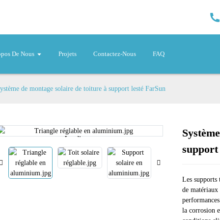
opos De Nous
Projets
Contactez-Nous
FAQ
ystème de montage solaire de toiture à support lesté FarSun
Système 
Loading...
Loading...
support
Les supports 
de matériaux 
performances 
la corrosion 