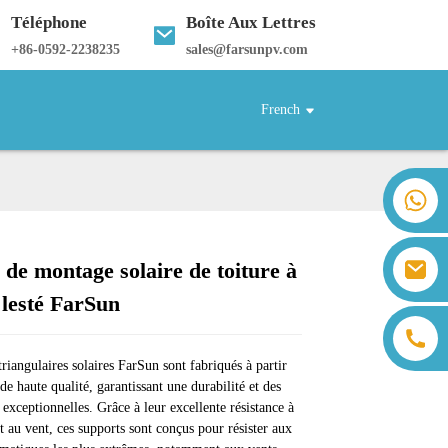
Téléphone
Boîte Aux Lettres
+
86-0592-2238235
sales@farsunpv.com
French
+86 18259071452 Hanna Lee
+86 13559179905 Sally Chen
+86 18350266301 Iris Hong
sales@farsunpv.com
de montage solaire de toiture à
+86 18806057002 Sanborn Guo
Loading...
Loading...
Loading...
Loading...
sanborn.guo@farsunpv.com
 lesté FarSun
triangulaires solaires FarSun sont fabriqués à partir
de haute qualité, garantissant une durabilité et des
exceptionnelles. Grâce à leur excellente résistance à
et au vent, ces supports sont conçus pour résister aux