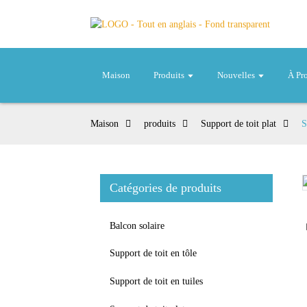
Maison
Produits
Nouvelles
À Pr
Maison
produits
Support de toit plat
S
Catégories de produits
Loading...
Loading...
Balcon solaire
Support de toit en tôle
Support de toit en tuiles