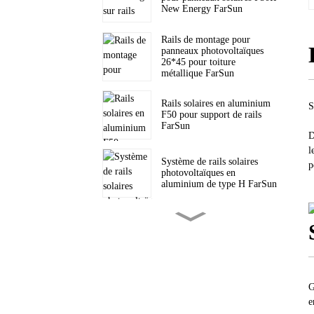
New Energy FarSun
Rails de montage pour
panneaux photovoltaïques
26*45 pour toiture
métallique FarSun
Rails solaires en aluminium
S
F50 pour support de rails
FarSun
D
l
Système de rails solaires
p
photovoltaïques en
aluminium de type H FarSun
Support de trépied solaire
triangulaire pour toiture
inclinée PV FarSun
Supports triangulaires pour
G
toiture plate, fixation solaire
FarSun
e