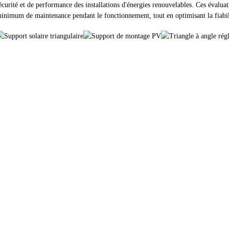
écurité et de performance des installations d'énergies renouvelables. Ces évalua
inimum de maintenance pendant le fonctionnement, tout en optimisant la fiabil
roduits
Info
con solaire
FAQ
port de toit en tôle
Contactez-nous
port de toit en tuiles
À propos de nous
port de toit plat
Projets
tée de terrain agricole
Nouvelles