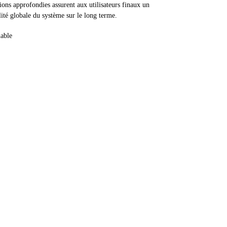
tions approfondies assurent aux utilisateurs finaux un
ité globale du système sur le long terme.
Contactez-Nous
Unité 1603 NO.506 Xinglinwan Road, district de
Jimei, ville de Xiamen, Chine
sales@farsunpv.com
+86-0592-2238235