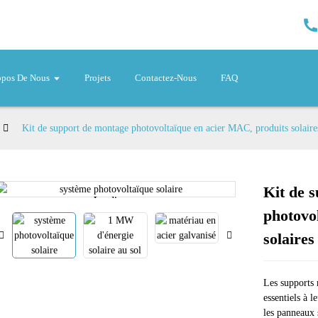
opos De Nous
Projets
Contactez-Nous
FAQ
Kit de support de montage photovoltaïque en acier MAC, produits solair
Kit de 
Loading...
Loading...
photovo
solaire
Les supports 
essentiels à l
les panneaux s