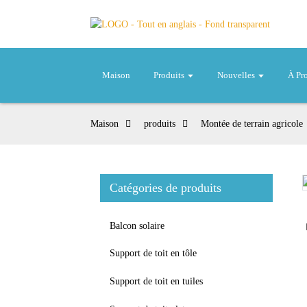
Maison
Produits
Nouvelles
À Pr
Maison
produits
Montée de terrain agricole
Catégories de produits
Loading...
Loading...
Balcon solaire
Support de toit en tôle
Support de toit en tuiles