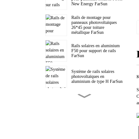
New Energy FarSun
Rails de montage pour
panneaux photovoltaïques
26*45 pour toiture
métallique FarSun
Rails solaires en aluminium
F50 pour support de rails
FarSun
Système de rails solaires
photovoltaïques en
K
aluminium de type H FarSun
S
O
Support de trépied solaire
triangulaire pour toiture
a
inclinée PV FarSun
Supports triangulaires pour
toiture plate, fixation solaire
FarSun