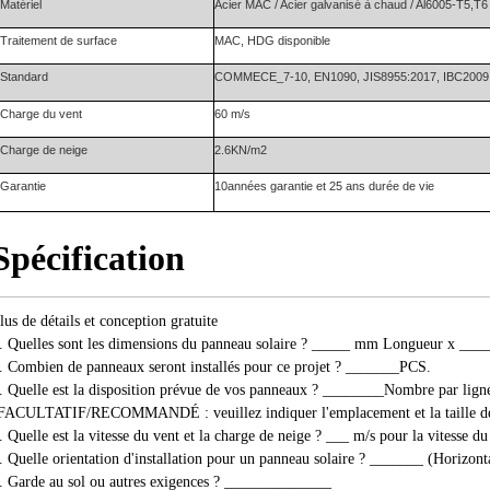
Matériel
Acier MAC / Acier galvanisé à chaud / Al6005-T5,T
Traitement de surface
MAC
, HDG disponible
Standard
COMME
CE
_7-10, EN1090, JIS8955:2017, IBC2009
Charge du vent
60 m/s
Charge de neige
2.6
KN
/m2
Garantie
1
0
années
garantie et
25 ans
durée de vie
Spécification
lus de détails et conception gratuite
. Quelles sont les dimensions du panneau solaire ? _____ mm Longueur x _
. Combien de panneaux seront installés pour ce projet ? _______PCS.
. Quelle est la disposition prévue de vos panneaux ? ________Nombre par li
FACULTATIF/RECOMMANDÉ : veuillez indiquer l'emplacement et la taille de
. Quelle est la vitesse du vent et la charge de neige ? ___ m/s pour la vitesse 
. Quelle orientation d'installation pour un panneau solaire ? _______ (Horizonta
. Garde au sol ou autres exigences ? ______________