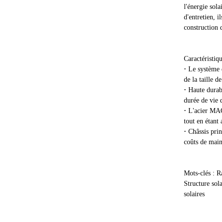
l'énergie sola
d'entretien, i
construction d
Caractéristiqu
·
Le système d
de la taille de
·
Haute durabi
durée de vie 
·
L'acier MAC
tout en étant 
·
Châssis pri
coûts de main-
Mots-clés : R
Structure sol
solaires