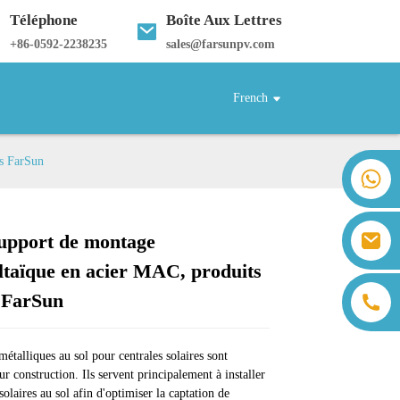
Téléphone
Boîte Aux Lettres
+
86-0592-2238235
sales@farsunpv.com
French
es FarSun
+86 18259071452 Hanna Lee
+86 13559179905 Sally Chen
+86 18350266301 Iris Hong
sales@farsunpv.com
support de montage
+86 18806057002 Sanborn Guo
Loading...
Loading...
Loading...
Loading...
sanborn.guo@farsunpv.com
ltaïque en acier MAC, produits
s FarSun
métalliques au sol pour centrales solaires sont
eur construction. Ils servent principalement à installer
olaires au sol afin d'optimiser la captation de