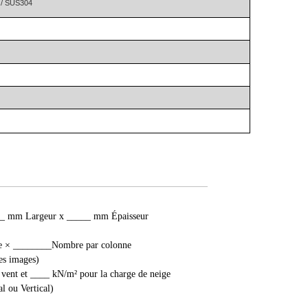
6 / SUS304
____ mm Largeur x _____ mm Épaisseur
gne × ________Nombre par colonne
s images)
du vent et ____ kN/m² pour la charge de neige
l ou Vertical)