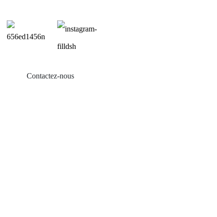
Contactez-nous
Produits
Balcon solaire
Support de toit en tôle
Support de toit en tuiles
Support de toit plat
Montée de terrain agricole