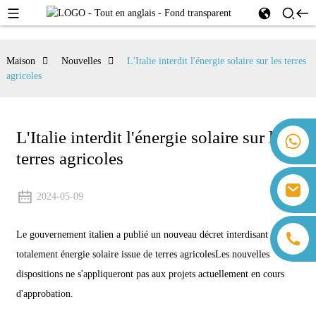
Maison
Nouvelles
L'Italie interdit l'énergie solaire sur les terres
agricoles
L'Italie interdit l'énergie solaire sur les
+86 18259071452 Hanna Lee
terres agricoles
+86 13559179905 Sally Chen
+86 18350266301 Iris Hong
sales@farsunpv.com
+86 18806057002 Sanborn Guo
2024-05-09
sanborn.guo@farsunpv.com
Le gouvernement italien a publié un nouveau décret interdisant
totalement
énergie solaire issue de terres agricoles
Les nouvelles
dispositions ne s'appliqueront pas aux projets actuellement en cours
d'approbation.