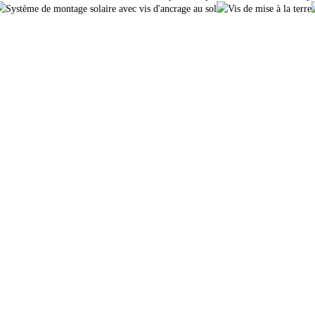
roduits
Info
con solaire
FAQ
port de toit en tôle
Contactez-nous
port de toit en tuiles
À propos de nous
port de toit plat
Projets
tée de terrain agricole
Nouvelles
essoires solaires
politique de confidentialité