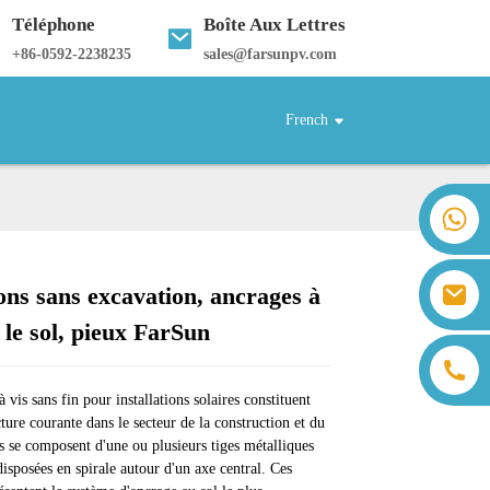
Téléphone
Boîte Aux Lettres
+
86-0592-2238235
sales@farsunpv.com
French
+86 18259071452 Hanna Lee
+86 13559179905 Sally Chen
+86 18350266301 Iris Hong
sales@farsunpv.com
ons sans excavation, ancrages à
+86 18806057002 Sanborn Guo
Loading...
Loading...
Loading...
Loading...
sanborn.guo@farsunpv.com
 le sol, pieux FarSun
 vis sans fin pour installations solaires constituent
ture courante dans le secteur de la construction et du
Ils se composent d'une ou plusieurs tiges métalliques
disposées en spirale autour d'un axe central. Ces