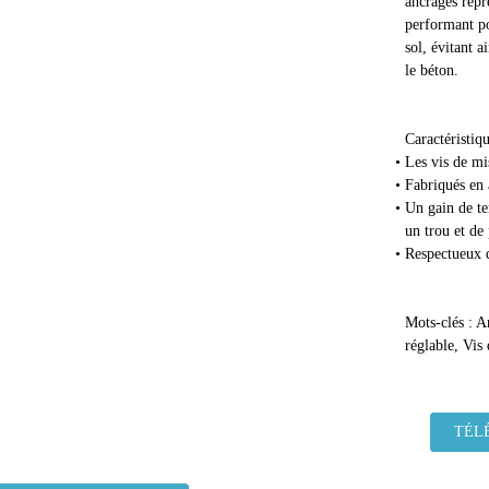
ancrages repr
performant po
sol, évitant 
le béton.
Caractéristiqu
Les vis de mi
Fabriqués en a
Un gain de te
un trou et de
Respectueux 
Mots-clés : An
réglable, Vis 
TÉL