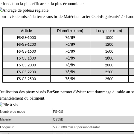
e fondation la plus efficace et la plus économique.
om : vis de mise à la terre sans bride Matériau : acier O235B galvanisé à cha
Article
Diamètre (mm)
Longueur (mm)
FS-GS-1000
76/89
1000
FS-GS-1200
76/89
1200
FS-GS-1600
76/89
1600
FS-GS-1800
76/89
1800
FS-GS-2000
76/89
2000
FS-GS-2200
76/89
2200
FS-GS-2500
76/89
2500
'utilisation des pieux vissés FarSun permet d'éviter tout dommage durable au sol 
émantèlement du bâtiment.
Numéro de mode
FS-
GS
Matériel
Q235B
Longueur
500-3000 mm et personnalisable