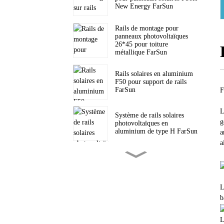
New Energy FarSun
Rails de montage pour
panneaux photovoltaïques
26*45 pour toiture
métallique FarSun
Rails solaires en aluminium
F50 pour support de rails
FarSun
F
L
Système de rails solaires
g
photovoltaïques en
aluminium de type H FarSun
a
a
Support de trépied solaire
triangulaire pour toiture
inclinée PV FarSun
L
b
Supports triangulaires pour
toiture plate, fixation solaire
FarSun
L