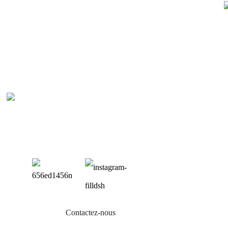
P
Bal
Sup
Sup
Sup
Mon
Contactez-nous
Acc