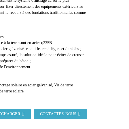
ésentent le système d'ancrage au sol le plus
ur fixer directement des équipements extérieurs au
ainsi le recours à des fondations traditionnelles comme
es:
se à la terre sont en acier q235B
cier galvanisé, ce qui les rend légers et durables ;
mps assuré, la solution idéale pour éviter de creuser
 préparer du béton ;
de l'environnement.
crage solaire en acier galvanisé, Vis de terre
de terre solaire
ÉCHARGER
CONTACTEZ-NOUS