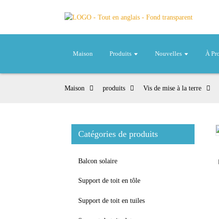
Maison
Produits
Nouvelles
À Pr
Maison
produits
Vis de mise à la terre
Catégories de produits
Loading...
Loading...
Balcon solaire
Support de toit en tôle
Support de toit en tuiles