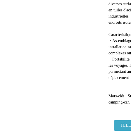
diverses surfa
en tuiles d'a
industrielles,
endroits isolé
Caractéristiqu
·
Assemblage 
installation r
complexes ou 
·
Portabilité
les voyages, 
permettant aux
déplacement.
Mots-clés : S
camping-car, 
TÉL