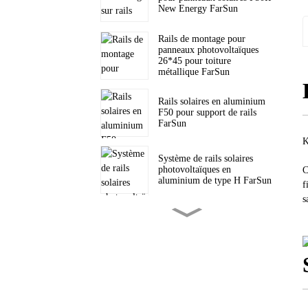
New Energy FarSun
Rails de montage pour
panneaux photovoltaïques
26*45 pour toiture
métallique FarSun
Rails solaires en aluminium
F50 pour support de rails
FarSun
K
Système de rails solaires
photovoltaïques en
C
aluminium de type H FarSun
f
s
Support de trépied solaire
triangulaire pour toiture
inclinée PV FarSun
Supports triangulaires pour
toiture plate, fixation solaire
FarSun