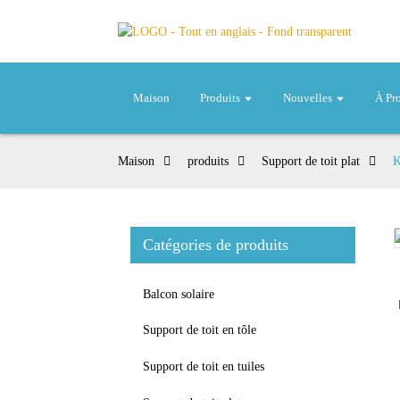
Maison
Produits
Nouvelles
À Pr
Maison
produits
Support de toit plat
K
Catégories de produits
Loading...
Loading...
Balcon solaire
Support de toit en tôle
Support de toit en tuiles