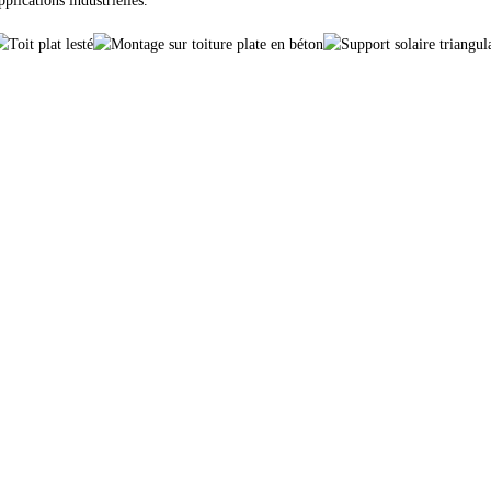
pplications industrielles.
roduits
Info
con solaire
FAQ
port de toit en tôle
Contactez-nous
port de toit en tuiles
À propos de nous
port de toit plat
Projets
tée de terrain agricole
Nouvelles
essoires solaires
politique de confidentialité