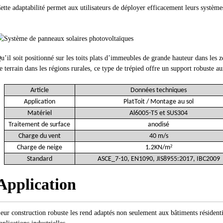
ette adaptabilité permet aux utilisateurs de déployer efficacement leurs systèmes
u’il soit positionné sur les toits plats d’immeubles de grande hauteur dans les z
e terrain dans les régions rurales, ce type de trépied offre un support robuste a
Article
Données techniques
Application
Plat
Toit
/ Montage au sol
Matériel
Al6005-T5 et SUS304
Traitement de surface
anodisé
Charge du vent
40 m/s
²
Charge de neige
1.2KN/m
Standard
ASCE_7-10, EN1090, JIS8955:2017, IBC2009
Application
eur construction robuste les rend adaptés non seulement aux bâtiments résidenti