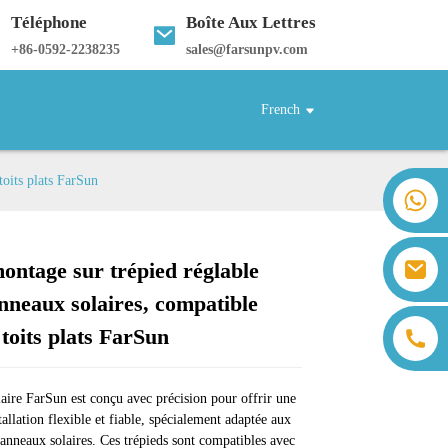
Téléphone
Boîte Aux Lettres
+
86-0592-2238235
sales@farsunpv.com
French
toits plats FarSun
+86 18259071452 Hanna Lee
+86 13559179905 Sally Chen
+86 18350266301 Iris Hong
sales@farsunpv.com
ontage sur trépied réglable
+86 18806057002 Sanborn Guo
Loading...
Loading...
Loading...
Loading...
sanborn.guo@farsunpv.com
nneaux solaires, compatible
 toits plats FarSun
laire FarSun est conçu avec précision pour offrir une
tallation flexible et fiable, spécialement adaptée aux
anneaux solaires. Ces trépieds sont compatibles avec