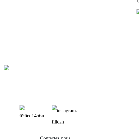
a
P
Bal
Sup
Sup
Sup
Mon
Contactez-nous
Acc