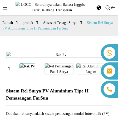
Rumah
produk
Aksesori Tenaga Surya
Sistem Rel Surya
PV Aluminium Tipe H Pemasangan FarSun
+86 18259071452 Hanna Lee
+86 13559179905 Sally Chen
+86 18350266301 Iris Hong
sales@farsunpv.com
+86 18806057002 Sanborn Guo
sanborn.guo@farsunpv.com
Sistem Rel Surya PV Aluminium Tipe H
Pemasangan FarSun
Dudukan rel surya adalah sistem pemasangan modul fotovoltaik (PV)