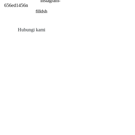
Hubungi kami
Produk
Panel Surya Balkon
Dudukan Atap Seng
Pemasangan Atap Genteng
Dudukan Atap Datar
Gunung Tanah Pertanian
Aksesori Tenaga Surya
Sekrup Tanah