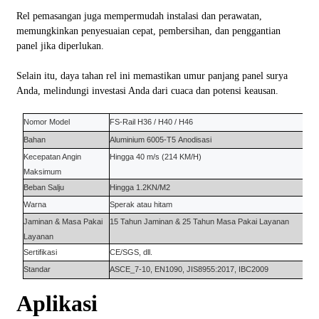
Rel pemasangan juga mempermudah instalasi dan perawatan,
memungkinkan penyesuaian cepat, pembersihan, dan penggantian
panel jika diperlukan.
Selain itu, daya tahan rel ini memastikan umur panjang panel surya
Anda, melindungi investasi Anda dari cuaca dan potensi keausan.
Nomor Model
FS-Rail
H36 / H40 / H46
Bahan
Aluminium 6005-T5
Anodisasi
Kecepatan Angin
Hingga
4
0 m/s (214 KM/H)
Maksimum
Beban Salju
Hingga 1.
2
KN/M2
Warna
S
perak atau hitam
Jaminan
&
Masa Pakai
15 Tahun
Jaminan
&
25 Tahun
Masa Pakai Layanan
Layanan
Sertifikasi
CE/SGS, dll.
Standar
ASCE_7-10, EN1090, JIS8955:2017, IBC2009
Aplikasi