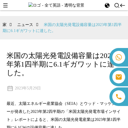
家
ニュース
米国の太陽光発電設備容量は2023年第1四半
期に6.1ギガワットに達した。
米国の太陽光発電設備容量は2023
+86 18259071452 ハンナ・リー
年第1四半期に6.1ギガワットに達
+86 13559179905 サリー・チェン
+86 18350266301 アイリス・ホン
した。
sales@farsunpv.com
+86 18806057002 サンボーン・グオ
sanborn.guo@farsunpv.com
2023年5月29日
最近、太陽エネルギー産業協会（SEIA）とウッド・マッケンジ
ーが発表した2023年第2四半期の「米国太陽光発電市場インサイ
ト」レポートによると、米国の太陽光発電産業は2023年第1四半
期に6.1GWの設備容量に達した。