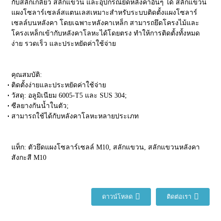
กับสลักเกลียว สลักแขวน และอุปกรณ์ยึดหลังคาอื่นๆ ได้ สลักแขวน
แผงโซลาร์เซลล์สแตนเลสเหมาะสำหรับระบบติดตั้งแผงโซลาร์
เซลล์บนหลังคา โดยเฉพาะหลังคาเหล็ก สามารถยึดโครงไม้และ
โครงเหล็กเข้ากับหลังคาโลหะได้โดยตรง ทำให้การติดตั้งทั้งหมด
ง่าย รวดเร็ว และประหยัดค่าใช้จ่าย
คุณสมบัติ:
ติดตั้งง่ายและประหยัดค่าใช้จ่าย
วัสดุ: อลูมิเนียม 6005-T5 และ SUS 304;
ซีลยางกันน้ำในตัว;
สามารถใช้ได้กับหลังคาโลหะหลายประเภท
แท็ก: ตัวยึดแผงโซลาร์เซลล์ M10, สลักแขวน, สลักแขวนหลังคา
สังกะสี M10
ดาวน์โหลด
ติดต่อเรา