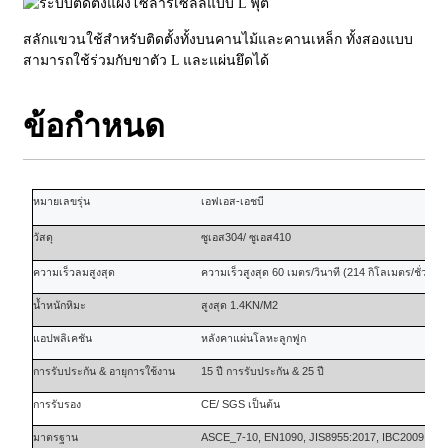
สลักแขวนใช้สำหรับติดตั้งทั้งบนคานไม้และคานเหล็ก ทั้งสองแบบ
สามารถใช้ร่วมกับขาตัว L และแผ่นยึดได้
ข้อกำหนด
หมายเลขรุ่น
เอฟเอส-เอชบี
วัสดุ
ซูเอส304/ ซูเอส410
ความเร็วลมสูงสุด
ความเร็วสูงสุด 60 เมตร/วินาที (214 กิโลเมตร/ชั่วโมง
น้ำหนักหิมะ
สูงสุด 1.4KN/M2
แอปพลิเคชัน
หลังคาแผ่นโลหะลูกฟูก
การรับประกัน
&
อายุการใช้งาน
15 ปี
การรับประกัน
&
25 ปี
การรับรอง
CE/ SGS เป็นต้น
มาตรฐาน
ASCE_7-10, EN1090, JIS8955:2017, IBC2009