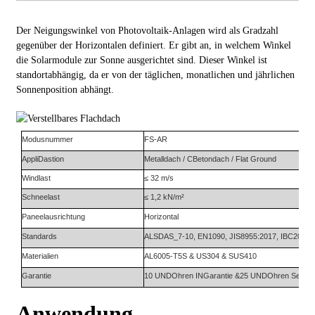
Der Neigungswinkel von Photovoltaik-Anlagen wird als Gradzahl
gegenüber der Horizontalen definiert. Er gibt an, in welchem ​​Winkel
die Solarmodule zur Sonne ausgerichtet sind. Dieser Winkel ist
standortabhängig, da er von der täglichen, monatlichen und jährlichen
Sonnenposition abhängt.
Modusnummer
FS-AR
Appli
Das
tion
Metalldach / C
Betondach / F
lat Ground
Windlast
≤ 32 m/s
Schneelast
≤ 1,2 kN/m²
Paneelausrichtung
Horizontal
Standards
ALS
DAS
_7-10, EN1090, JIS8955:2017, IBC2009
Materialien
AL6005-T5S
&
US304
& SUS410
Garantie
10
UND
Ohren
IN
Garantie
&
25
UND
Ohren
S
ervi
Anwendung