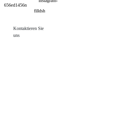
Kontaktieren Sie
uns
Produkte
Balkon mit Sonneneinstrahlung
Blechdachmontage
Ziegeldachmontage
Flachdachmontage
Farm Ground Mount
Solarzubehör