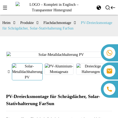
Heim
Produkte
Flachdachmontage
PV-Dreiecksmontage
für Schrägdächer, Solar-Stativhalterung FarSun
+86 18259071452 Hanna Lee
+86 13559179905 Sally Chen
+86 18350266301 Iris Hong
sales@farsunpv.com
+86 18806057002 Sanborn Guo
sanborn.guo@farsunpv.com
PV-Dreiecksmontage für Schrägdächer, Solar-
Stativhalterung FarSun