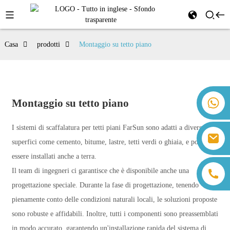
Casa
prodotti
Montaggio su tetto piano
+86 18259071452 Hanna Lee
Montaggio su tetto piano
+86 13559179905 Sally Chen
+86 18350266301 Iris Hong
I sistemi di scaffalatura per tetti piani FarSun sono adatti a diverse
sales@farsunpv.com
+86 18806057002 Sanborn Guo
superfici come cemento, bitume, lastre, tetti verdi o ghiaia, e possono
sanborn.guo@farsunpv.com
essere installati anche a terra.
Il team di ingegneri ci garantisce che è disponibile anche una
progettazione speciale. Durante la fase di progettazione, tenendo
pienamente conto delle condizioni naturali locali, le soluzioni proposte
sono robuste e affidabili. Inoltre, tutti i componenti sono preassemblati
in modo accurato, garantendo un'installazione rapida del sistema di