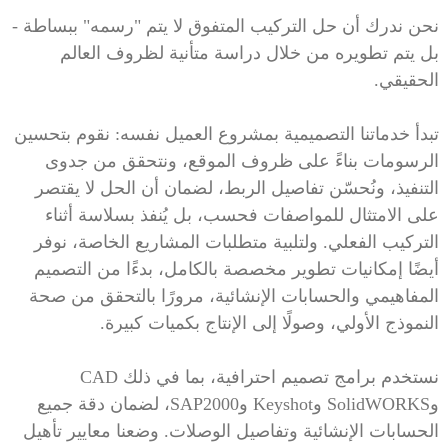
نحن ندرك أن حل التركيب المتفوق لا يتم "رسمه" ببساطة -
بل يتم تطويره من خلال دراسة متأنية لظروف العالم
الحقيقي.
تبدأ خدماتنا التصميمية بمشروع العميل نفسه: نقوم بتحسين
الرسومات بناءً على ظروف الموقع، ونتحقق من جدوى
التنفيذ، ونُحسّن تفاصيل الربط، لضمان أن الحل لا يقتصر
على الامتثال للمواصفات فحسب، بل يُنفذ بسلاسة أثناء
التركيب الفعلي. ولتلبية متطلبات المشاريع الخاصة، نوفر
أيضًا إمكانيات تطوير مخصصة بالكامل، بدءًا من التصميم
المفاهيمي والحسابات الإنشائية، مرورًا بالتحقق من صحة
النموذج الأولي، وصولًا إلى الإنتاج بكميات كبيرة.
نستخدم برامج تصميم احترافية، بما في ذلك CAD
وSolidWORKS وKeyshot وSAP2000، لضمان دقة جميع
الحسابات الإنشائية وتفاصيل الوصلات. وضعنا معايير تأهيل