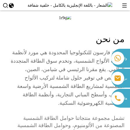
من نحن
شركة فارسون للتكنولوجيا المحدودة هي مورد لأنظمة
+86 18259071452 هانا لي
واتساب
تركيب الألواح الشمسية، وتخدم سوق الطاقة المتجددة
+86 13559179905 سالي تشين
العالمي. يقع مقرنا الرئيسي في شيامن، الصين،
+86 18350266301 إيريس هونغ
sales@farsunpv.com
ونتخصص في توفير حلول شاملة لتركيب الألواح
بريد
+86 18806057002 سانبورن غو
sanborn.guo@farsunpv.com
الشمسية لمشاريع الطاقة الشمسية الأرضية واسعة
إلكتروني
النطاق، وأسطح المباني التجارية، وأنظمة الطاقة
هاتف
الشمسية الكهروضوئية السكنية.
تشمل مجموعة منتجاتنا حوامل الطاقة الشمسية
المصنوعة من الألومنيوم، وحوامل الطاقة الشمسية