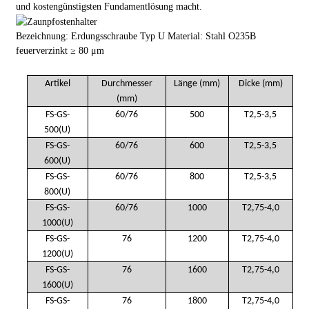
und kostengünstigsten Fundamentlösung macht.
Bezeichnung: Erdungsschraube Typ U Material: Stahl O235B
feuerverzinkt ≥ 80 μm
Artikel
Durchmesser
Länge (mm)
Dicke (mm)
(mm)
FS-GS-
60/76
500
T2,5-3,5
500(U)
FS-GS-
60/76
600
T2,5-3,5
600(U)
FS-GS-
60/76
800
T2,5-3,5
800(U)
FS-GS-
60/76
1000
T2,75-4,0
1000(U)
FS-GS-
76
1200
T2,75-4,0
1200(U)
FS-GS-
76
1600
T2,75-4,0
1600(U)
FS-GS-
76
1800
T2,75-4,0