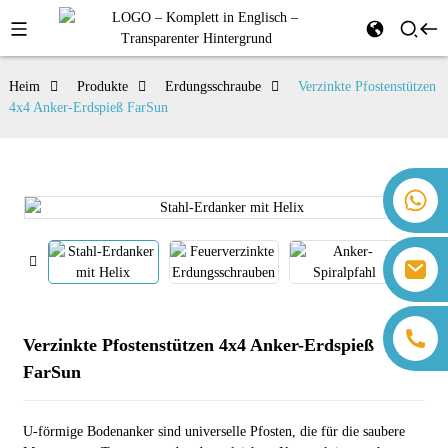
Heim
Produkte
Erdungsschraube
Verzinkte Pfostenstützen
4x4 Anker-Erdspieß FarSun
+86 18259071452 Hanna Lee
+86 13559179905 Sally Chen
+86 18350266301 Iris Hong
sales@farsunpv.com
+86 18806057002 Sanborn Guo
sanborn.guo@farsunpv.com
Verzinkte Pfostenstützen 4x4 Anker-Erdspieß
FarSun
U-förmige Bodenanker sind universelle Pfosten, die für die saubere