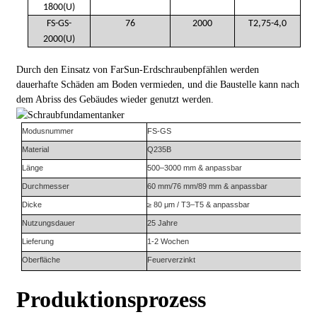
1800(U)
FS-GS-
76
2000
T2,75-4,0
2000(U)
Durch den Einsatz von FarSun-Erdschraubenpfählen werden
dauerhafte Schäden am Boden vermieden, und die Baustelle kann nach
dem Abriss des Gebäudes wieder genutzt werden.
Modusnummer
FS-
GS
Material
Q235B
Länge
500–3000 mm & anpassbar
Durchmesser
60 mm/76 mm/89 mm & anpassbar
Dicke
≥ 80 μm / T3–T5 & anpassbar
Nutzungsdauer
25 Jahre
Lieferung
1-2 Wochen
Oberfläche
Feuerverzinkt
Produktionsprozess