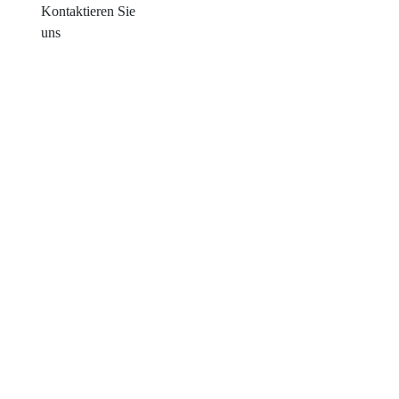
Kontaktieren Sie
uns
Produkte
Balkon mit Sonneneinstrahlung
Blechdachmontage
Ziegeldachmontage
Flachdachmontage
Farm Ground Mount
Solarzubehör
Erdungsschraube