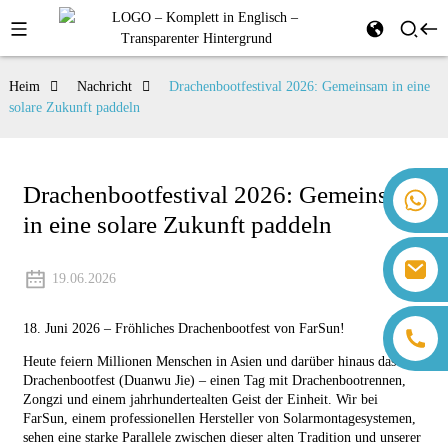
Heim
Nachricht
Drachenbootfestival 2026: Gemeinsam in eine
solare Zukunft paddeln
Drachenbootfestival 2026: Gemeinsam
+86 18259071452 Hanna Lee
in eine solare Zukunft paddeln
+86 13559179905 Sally Chen
+86 18350266301 Iris Hong
sales@farsunpv.com
+86 18806057002 Sanborn Guo
19.06.2026
sanborn.guo@farsunpv.com
18. Juni 2026 – Fröhliches Drachenbootfest von FarSun!
Heute feiern Millionen Menschen in Asien und darüber hinaus das
Drachenbootfest (Duanwu Jie) – einen Tag mit Drachenbootrennen,
Zongzi und einem jahrhundertealten Geist der Einheit. Wir bei
FarSun, einem professionellen Hersteller von Solarmontagesystemen,
sehen eine starke Parallele zwischen dieser alten Tradition und unserer