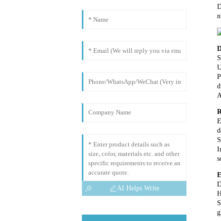
D
n
D
S
U
P
d
A
R
E
d
S
I
s
E
D
AI Helps Write
H
S
g