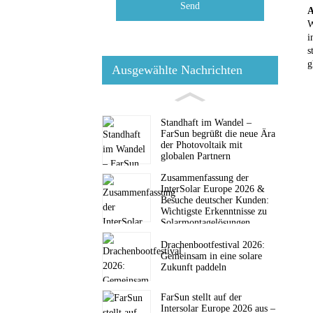
Send
A
W
i
s
g
Ausgewählte Nachrichten
Standhaft im Wandel –
FarSun begrüßt die neue Ära
der Photovoltaik mit
globalen Partnern
Zusammenfassung der
InterSolar Europe 2026 &
Besuche deutscher Kunden:
Wichtigste Erkenntnisse zu
Solarmontagelösungen
Drachenbootfestival 2026:
Gemeinsam in eine solare
Zukunft paddeln
FarSun stellt auf der
Intersolar Europe 2026 aus –