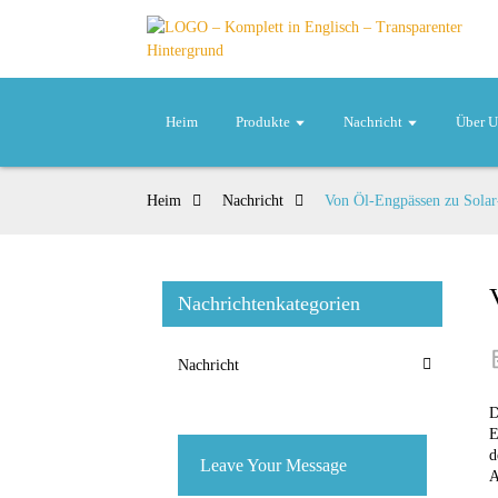
Heim
Produkte
Nachricht
Über U
Heim
Nachricht
Von Öl-Engpässen zu Sola
Nachrichtenkategorien
Nachricht
D
E
d
Leave Your Message
A