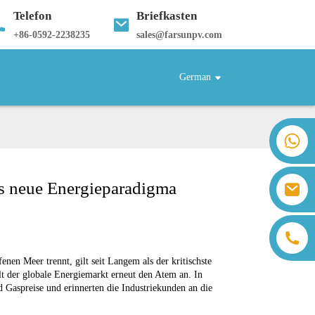
Telefon
Briefkasten
+
86-0592-2238235
sales@farsunpv.com
German
+86 18259071452 Hanna Lee
+86 13559179905 Sally Chen
+86 18350266301 Iris Hong
s neue Energieparadigma
sales@farsunpv.com
+86 18806057002 Sanborn Guo
sanborn.guo@farsunpv.com
en Meer trennt, gilt seit Langem als der kritischste
lt der globale Energiemarkt erneut den Atem an. In
d Gaspreise und erinnerten die Industriekunden an die