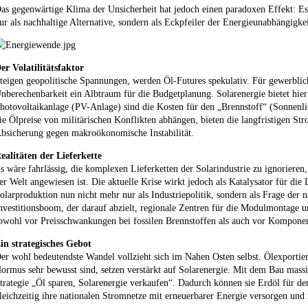
as gegenwärtige Klima der Unsicherheit hat jedoch einen paradoxen Effekt: Es
ur als nachhaltige Alternative, sondern als Eckpfeiler der Energieunabhängigkei
er Volatilitätsfaktor
teigen geopolitische Spannungen, werden Öl-Futures spekulativ. Für gewerblich
nberechenbarkeit ein Albtraum für die Budgetplanung. Solarenergie bietet hier 
hotovoltaikanlage (PV-Anlage) sind die Kosten für den „Brennstoff“ (Sonnenli
ie Ölpreise von militärischen Konflikten abhängen, bieten die langfristigen 
bsicherung gegen makroökonomische Instabilität.
ealitäten der Lieferkette
s wäre fahrlässig, die komplexen Lieferketten der Solarindustrie zu ignorieren
er Welt angewiesen ist. Die aktuelle Krise wirkt jedoch als Katalysator für die
olarproduktion nun nicht mehr nur als Industriepolitik, sondern als Frage der n
nvestitionsboom, der darauf abzielt, regionale Zentren für die Modulmontage 
owohl vor Preisschwankungen bei fossilen Brennstoffen als auch vor Komponen
in strategisches Gebot
er wohl bedeutendste Wandel vollzieht sich im Nahen Osten selbst. Ölexportier
ormus sehr bewusst sind, setzen verstärkt auf Solarenergie. Mit dem Bau massi
trategie „Öl sparen, Solarenergie verkaufen“. Dadurch können sie Erdöl für den
leichzeitig ihre nationalen Stromnetze mit erneuerbarer Energie versorgen und 