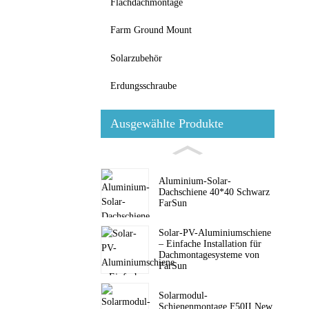
Flachdachmontage
Farm Ground Mount
Solarzubehör
Erdungsschraube
Ausgewählte Produkte
Aluminium-Solar-
Dachschiene 40*40 Schwarz
FarSun
Solar-PV-Aluminiumschiene
– Einfache Installation für
Dachmontagesysteme von
FarSun
Solarmodul-
Schienenmontage F50II New