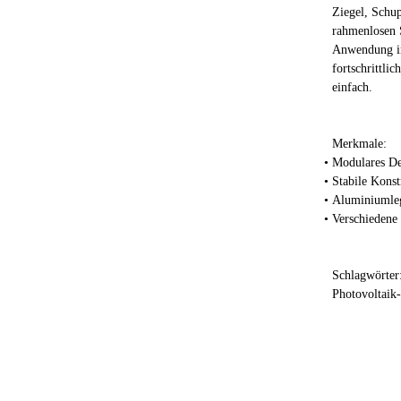
Ziegel, Schu
rahmenlosen 
Anwendung im
fortschrittli
einfach.
Merkmale:
Modulares Des
Stabile Konst
Aluminiumleg
Verschiedene 
Schlagwörter
Photovoltaik