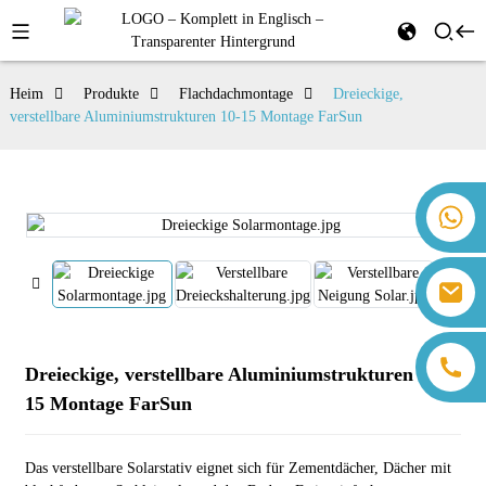
Heim
Produkte
Flachdachmontage
Dreieckige,
verstellbare Aluminiumstrukturen 10-15 Montage FarSun
+86 18259071452 Hanna Lee
+86 13559179905 Sally Chen
+86 18350266301 Iris Hong
sales@farsunpv.com
+86 18806057002 Sanborn Guo
sanborn.guo@farsunpv.com
Dreieckige, verstellbare Aluminiumstrukturen 10-
15 Montage FarSun
Das verstellbare Solarstativ eignet sich für Zementdächer, Dächer mit