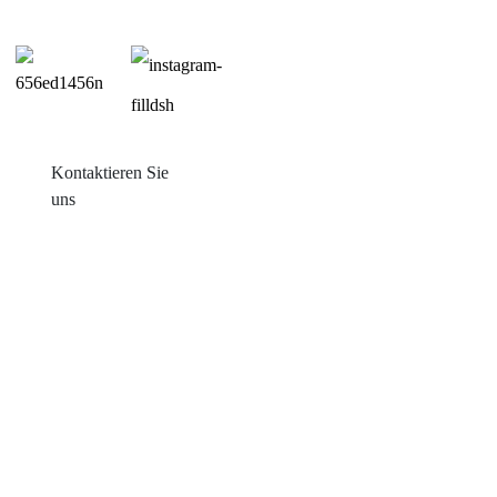
Kontaktieren Sie
uns
Produkte
Balkon mit Sonneneinstrahlung
Blechdachmontage
Ziegeldachmontage
Flachdachmontage