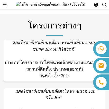
โครงการต่างๆ
แผงโซลาร์เซลล์บนหลังคาทรงสี่เหลี่ยมคางหมู
+86 18259071452 ฮันนา ลี
ขนาด 187.50 กิโลวัตต์
+86 13559179905 แซลลี่ เฉิน
+86 18350266301 ไอริส ฮง
ประเภทโครงการ: รถไฟขนาดเล็กพลังงานแสงอาทิตย์
sales@farsunpv.com
+86 18806057002 ซานบอร์น กัว
สถานที่ติดตั้ง: ประเทศเยอรมนี
sanborn.guo@farsunpv.com
วันที่ติดตั้ง: 2024
แผงโซลาร์เซลล์บนหลังคาโลหะ ขนาด 120
กิโลวัตต์