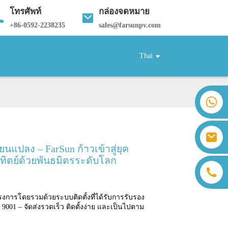
โทรศัพท์
กล่องจดหมาย
+
86-0592-2238235
sales@farsunpv.com
Thai
+86 18259071452 ฮันนา ลี
+86 13559179905 แซลลี่ เฉิน
+86 18350266301 ไอริส ฮง
sales@farsunpv.com
+86 18806057002 ซานบอร์น กัว
ยนแปลง – FarSun ก้าวเข้าสู่ยุค
sanborn.guo@farsunpv.com
ิตย์ด้วยพันธมิตรระดับโลก
รงการโดยรวมด้วยระบบติดตั้งที่ได้รับการรับรอง
01 – จัดส่งรวดเร็ว ติดตั้งง่าย และเป็นไปตาม