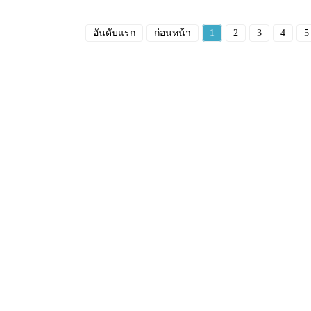
อันดับแรก
ก่อนหน้า
1
2
3
4
5
า
ข้อมูล
โซลาร์
คำถามที่พบบ่อย
ลังคาดีบุก
ติดต่อเรา
บนหลังคากระเบื้อง
เกี่ยวกับเรา
บนหลังคาแบน
โครงการต่างๆ
ราวด์ เมาท์
ข่าว