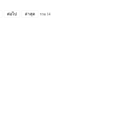
ต่อไป
ล่าสุด
รวม 14
ติดต่อเรา
หน่วย 1603 NO.506 ถนน Xinglinwan, เขต Jimei,
เมืองเซียะเหมิน, จีน
sales@farsunpv.com
+86-0592-2238235