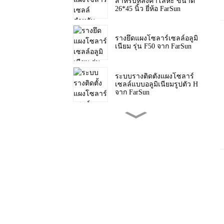
สำหรับหลังคาโลหะ ขนาด
26*45 นิ้ว ยี่ห้อ FarSun
รางยึดแผงโซลาร์เซลล์อลูมิ
เนียม รุ่น F50 จาก FarSun
ระบบรางติดตั้งแผงโซลาร์
เซลล์แบบอลูมิเนียมรูปตัว H
จาก FarSun
ขาตั้งสามขาสำหรับติดตั้ง
แผงโซลาร์เซลล์บนหลังคา
ลาดเอียง PV จาก FarSun
โครงยึดสามเหลี่ยมสำหรับ
ติดตั้งแผงโซลาร์เซลล์บน
หลังคาแบน FarSun
ขาตั้งแผงโซลาร์เซลล์แบบ
ปรับได้ พร้อมฐานถ่วงน้ำ
หนัก สำหรับหลังคาแบน
FarSun