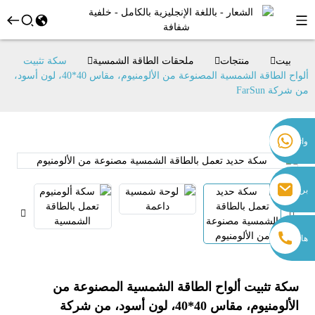
بيت
منتجات
ملحقات الطاقة الشمسية
سكة تثبيت
ألواح الطاقة الشمسية المصنوعة من الألومنيوم، مقاس 40*40، لون أسود،
من شركة FarSun
+86 18259071452 هانا لي
واتساب
+86 13559179905 سالي تشين
+86 18350266301 إيريس هونغ
sales@farsunpv.com
بريد
+86 18806057002 سانبورن غو
sanborn.guo@farsunpv.com
إلكتروني
هاتف
سكة تثبيت ألواح الطاقة الشمسية المصنوعة من
الألومنيوم، مقاس 40*40، لون أسود، من شركة