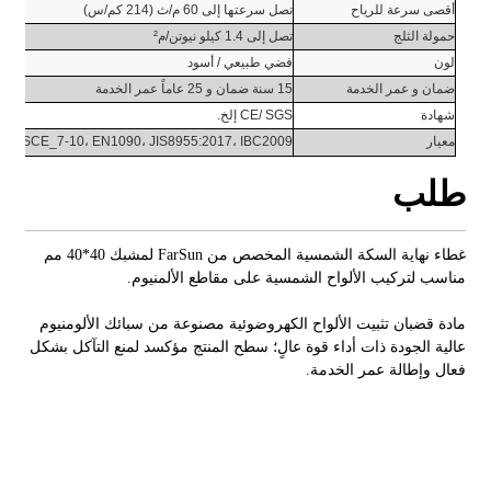
أقصى سرعة للرياح
تصل سرعتها إلى 60 م/ث (214 كم/س)
حمولة الثلج
تصل إلى 1.4 كيلو نيوتن/م²
لون
فضي طبيعي / أسود
ضمان
و
عمر الخدمة
15 سنة
ضمان
و
25 عاماً
عمر الخدمة
شهادة
CE/ SGS إلخ.
معيار
ASCE_7-10، EN1090، JIS8955:2017، IBC2009
طلب
غطاء نهاية السكة الشمسية المخصص من FarSun لمشبك 40*40 مم
مناسب لتركيب الألواح الشمسية على مقاطع الألمنيوم.
مادة قضبان تثبيت الألواح الكهروضوئية مصنوعة من سبائك الألومنيوم
عالية الجودة ذات أداء قوة عالٍ؛ سطح المنتج مؤكسد لمنع التآكل بشكل
فعال وإطالة عمر الخدمة.