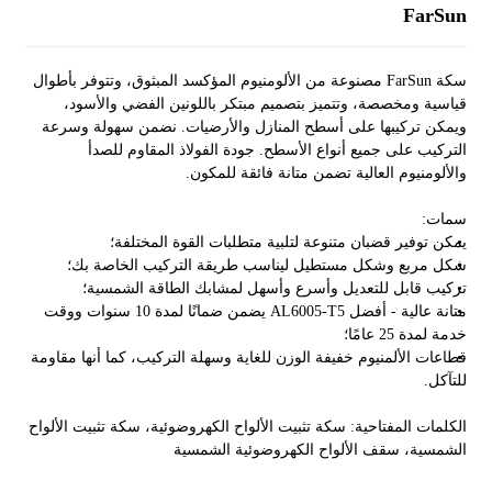
FarSun
سكة FarSun مصنوعة من الألومنيوم المؤكسد المبثوق، وتتوفر بأطوال
قياسية ومخصصة، وتتميز بتصميم مبتكر باللونين الفضي والأسود،
ويمكن تركيبها على أسطح المنازل والأرضيات. نضمن سهولة وسرعة
التركيب على جميع أنواع الأسطح. جودة الفولاذ المقاوم للصدأ
والألومنيوم العالية تضمن متانة فائقة للمكون.
سمات:
يمكن توفير قضبان متنوعة لتلبية متطلبات القوة المختلفة؛
شكل مربع وشكل مستطيل ليناسب طريقة التركيب الخاصة بك؛
تركيب قابل للتعديل وأسرع وأسهل لمشابك الطاقة الشمسية؛
متانة عالية - أفضل AL6005-T5 يضمن ضمانًا لمدة 10 سنوات ووقت
خدمة لمدة 25 عامًا؛
قطاعات الألمنيوم خفيفة الوزن للغاية وسهلة التركيب، كما أنها مقاومة
للتآكل.
الكلمات المفتاحية: سكة تثبيت الألواح الكهروضوئية، سكة تثبيت الألواح
الشمسية، سقف الألواح الكهروضوئية الشمسية