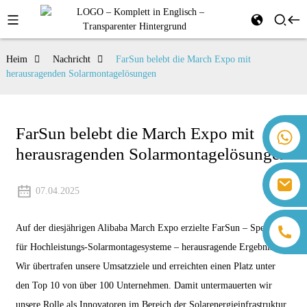
Heim
Nachricht
FarSun belebt die March Expo mit
herausragenden Solarmontagelösungen
FarSun belebt die March Expo mit
+86 18259071452 Hanna Lee
herausragenden Solarmontagelösungen
+86 13559179905 Sally Chen
+86 18350266301 Iris Hong
sales@farsunpv.com
+86 18806057002 Sanborn Guo
07.04.2025
sanborn.guo@farsunpv.com
Auf der diesjährigen Alibaba March Expo erzielte FarSun – Spezialist
für Hochleistungs-Solarmontagesysteme – herausragende Ergebnisse.
Wir übertrafen unsere Umsatzziele und erreichten einen Platz unter
den Top 10 von über 100 Unternehmen. Damit untermauerten wir
unsere Rolle als Innovatoren im Bereich der Solarenergieinfrastruktur.