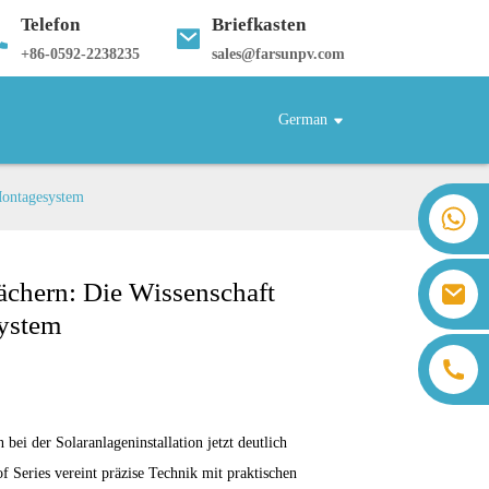
Telefon
Briefkasten
+
86-0592-2238235
sales@farsunpv.com
German
 Montagesystem
+86 18259071452 Hanna Lee
+86 13559179905 Sally Chen
+86 18350266301 Iris Hong
ächern: Die Wissenschaft
sales@farsunpv.com
+86 18806057002 Sanborn Guo
sanborn.guo@farsunpv.com
system
i der Solaranlageninstallation jetzt deutlich
f Series vereint präzise Technik mit praktischen