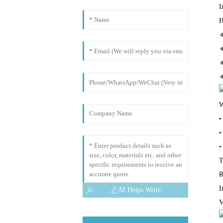
I
H




W
•
•
•
T
R
I
AI Helps Write
V