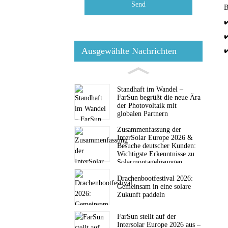
Send
B
✔
✔
Ausgewählte Nachrichten
✔
Standhaft im Wandel –
FarSun begrüßt die neue Ära
der Photovoltaik mit
globalen Partnern
Zusammenfassung der
InterSolar Europe 2026 &
Besuche deutscher Kunden:
Wichtigste Erkenntnisse zu
Solarmontagelösungen
Drachenbootfestival 2026:
Gemeinsam in eine solare
Zukunft paddeln
FarSun stellt auf der
Intersolar Europe 2026 aus –