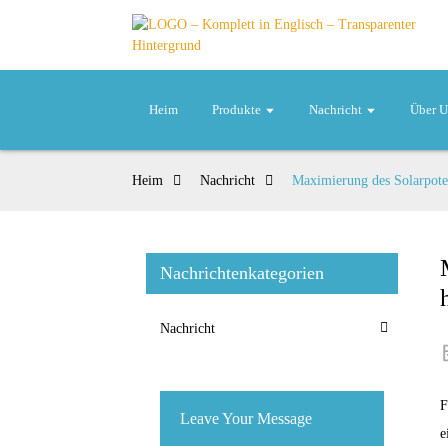
Heim
Produkte
Nachricht
Über U
Heim
Nachricht
Maximierung des Solarpoten
Nachrichtenkategorien
Nachricht
F
Leave Your Message
e