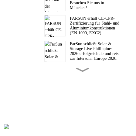
Besuchen Sie uns in
München!
FARSUN erhält CE-CPR-
Zertifizierung für Stahl- und
Aluminiumkonstruktionen
(EN 1090, EXC2)
FarSun schließt Solar &
Storage Live Philippines
2026 erfolgreich ab und reist
zur Intersolar Europe 2026.
FarSun wurde im
Geschäftsjahr 2026 von
Alibaba nach Auftragswert
der Handelsgarantie als Top-
Lieferant ausgezeichnet.
FarSun lädt Sie zur Solar &
Storage Live Philippines
2026 ein.
Von Öl-Engpässen zu Solar-
Pro
Hochburgen: Das neue
Energieparadigma