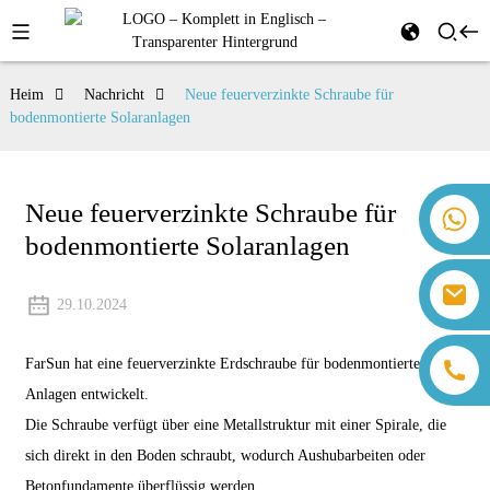
Heim
Nachricht
Neue feuerverzinkte Schraube für
bodenmontierte Solaranlagen
Neue feuerverzinkte Schraube für
+86 18259071452 Hanna Lee
bodenmontierte Solaranlagen
+86 13559179905 Sally Chen
+86 18350266301 Iris Hong
sales@farsunpv.com
+86 18806057002 Sanborn Guo
29.10.2024
sanborn.guo@farsunpv.com
FarSun hat eine feuerverzinkte Erdschraube für bodenmontierte PV-
Anlagen entwickelt.
Die Schraube verfügt über eine Metallstruktur mit einer Spirale, die
sich direkt in den Boden schraubt, wodurch Aushubarbeiten oder
Betonfundamente überflüssig werden.