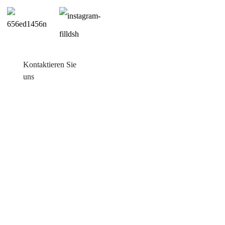
Kontaktieren Sie
uns
Produkte
Balkon mit Sonneneinstrahlung
Blechdachmontage
Ziegeldachmontage
Flachdachmontage
Farm Ground Mount