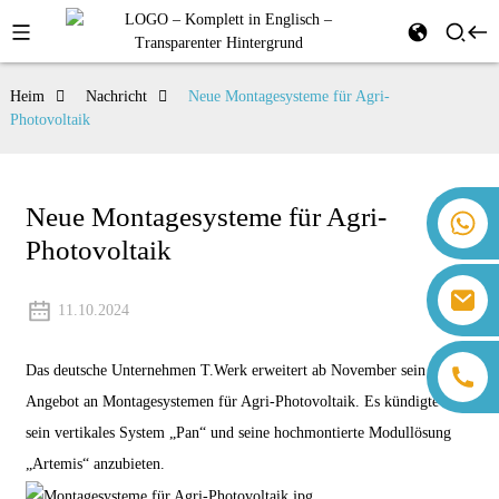
Heim
Nachricht
Neue Montagesysteme für Agri-
Photovoltaik
Neue Montagesysteme für Agri-
+86 18259071452 Hanna Lee
Photovoltaik
+86 13559179905 Sally Chen
+86 18350266301 Iris Hong
sales@farsunpv.com
+86 18806057002 Sanborn Guo
11.10.2024
sanborn.guo@farsunpv.com
Das deutsche Unternehmen T.Werk erweitert ab November sein
Angebot an Montagesystemen für Agri-Photovoltaik. Es kündigte an,
sein vertikales System „Pan“ und seine hochmontierte Modullösung
„Artemis“ anzubieten.