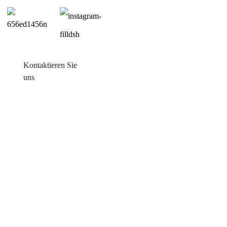
Kontaktieren Sie
uns
Produkte
Balkon mit Sonneneinstrahlung
Blechdachmontage
Ziegeldachmontage
Flachdachmontage
Farm Ground Mount