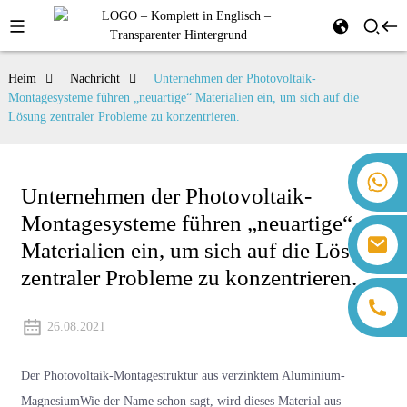
Heim
Nachricht
Unternehmen der Photovoltaik-
Montagesysteme führen „neuartige“ Materialien ein, um sich auf die
Lösung zentraler Probleme zu konzentrieren.
+86 18259071452 Hanna Lee
Unternehmen der Photovoltaik-
+86 13559179905 Sally Chen
Montagesysteme führen „neuartige“
+86 18350266301 Iris Hong
sales@farsunpv.com
Materialien ein, um sich auf die Lösung
+86 18806057002 Sanborn Guo
sanborn.guo@farsunpv.com
zentraler Probleme zu konzentrieren.
26.08.2021
Der
Photovoltaik-Montagestruktur aus verzinktem Aluminium-
Magnesium
Wie der Name schon sagt, wird dieses Material aus