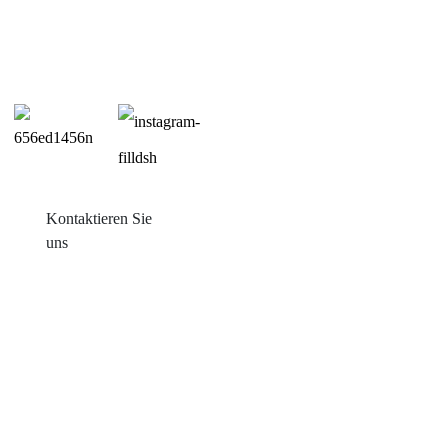
Kontaktieren Sie
uns
Produkte
Balkon mit Sonneneinstrahlung
Blechdachmontage
Ziegeldachmontage