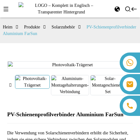
Heim
Produkte
Solarzubehör
PV-Schienenprofilverbinder
Aluminium FarSun
+86 18259071452 Hanna Lee
+86 13559179905 Sally Chen
+86 18350266301 Iris Hong
sales@farsunpv.com
+86 18806057002 Sanborn Guo
sanborn.guo@farsunpv.com
PV-Schienenprofilverbinder Aluminium FarSun
Die Verwendung von Solarschienenverbindern erhöht die Sicherheit,
indem sie eine sichere Verbindung zwischen den Solarmodulen und