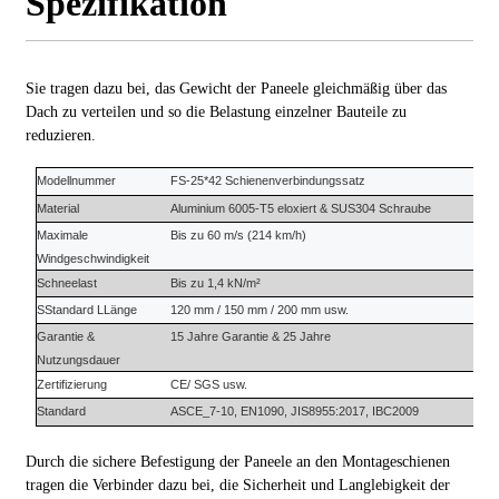
Spezifikation
Sie tragen dazu bei, das Gewicht der Paneele gleichmäßig über das
Dach zu verteilen und so die Belastung einzelner Bauteile zu
reduzieren.
Modellnummer
FS-
25*42 Schienenverbindungssatz
Material
Aluminium 6005-T5
eloxiert &
SUS304 Schraube
Maximale
Bis zu 60 m/s (214 km/h)
Windgeschwindigkeit
Schneelast
Bis zu 1,4 kN/m²
S
Standard
L
Länge
120 mm / 150 mm / 200 mm usw.
Garantie
&
15 Jahre
Garantie
&
25 Jahre
Nutzungsdauer
Zertifizierung
CE/ SGS usw.
Standard
ASCE_7-10, EN1090, JIS8955:2017, IBC2009
Durch die sichere Befestigung der Paneele an den Montageschienen
tragen die Verbinder dazu bei, die Sicherheit und Langlebigkeit der