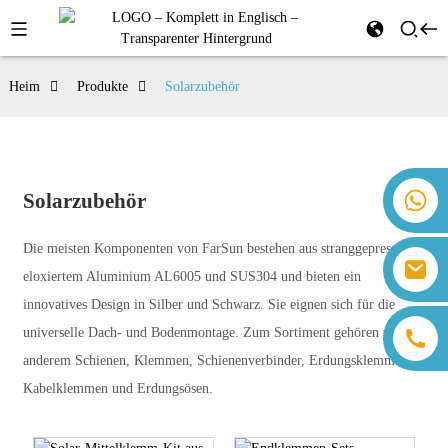
Heim
Produkte
Solarzubehör
+86 18259071452 Hanna Lee
Solarzubehör
+86 13559179905 Sally Chen
+86 18350266301 Iris Hong
Die meisten Komponenten von FarSun bestehen aus stranggepresstem,
sales@farsunpv.com
+86 18806057002 Sanborn Guo
eloxiertem Aluminium AL6005 und SUS304 und bieten ein
sanborn.guo@farsunpv.com
innovatives Design in Silber und Schwarz. Sie eignen sich für die
universelle Dach- und Bodenmontage. Zum Sortiment gehören unter
anderem Schienen, Klemmen, Schienenverbinder, Erdungsklemmen,
Kabelklemmen und Erdungsösen.