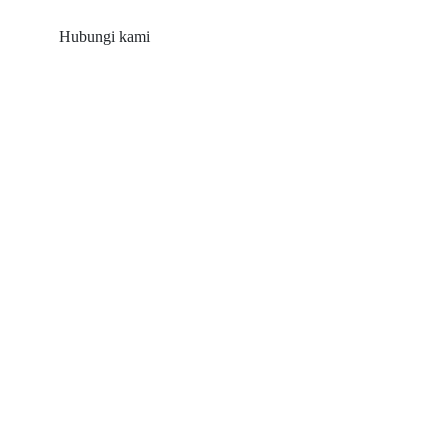
Hubungi kami
Produk
Panel Surya Balkon
Dudukan Atap Seng
Pemasangan Atap Genteng
Dudukan Atap Datar
Gunung Tanah Pertanian
Aksesori Tenaga Surya
Sekrup Tanah