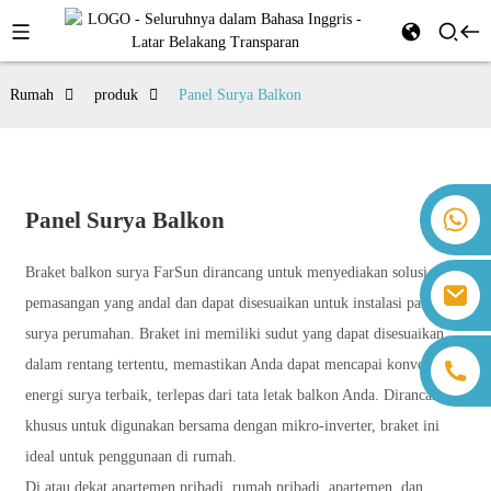
Rumah
produk
Panel Surya Balkon
+86 18259071452 Hanna Lee
Panel Surya Balkon
+86 13559179905 Sally Chen
+86 18350266301 Iris Hong
Braket balkon surya FarSun dirancang untuk menyediakan solusi
sales@farsunpv.com
+86 18806057002 Sanborn Guo
pemasangan yang andal dan dapat disesuaikan untuk instalasi panel
sanborn.guo@farsunpv.com
surya perumahan. Braket ini memiliki sudut yang dapat disesuaikan
dalam rentang tertentu, memastikan Anda dapat mencapai konversi
energi surya terbaik, terlepas dari tata letak balkon Anda. Dirancang
khusus untuk digunakan bersama dengan mikro-inverter, braket ini
ideal untuk penggunaan di rumah.
Di atau dekat apartemen pribadi, rumah pribadi, apartemen, dan