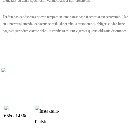
idoneitatis ad usum specificum, vendibilitatis et non-violationis.
FarSun has condiciones quovis tempore mutare potest hanc inscriptionem renovando. Hoc
situ interretiali utendo, consentis te quibuslibet talibus mutationibus obligari et ideo hanc
paginam periodicē visitare debes ut condiciones tum vigentes quibus obligaris determines.