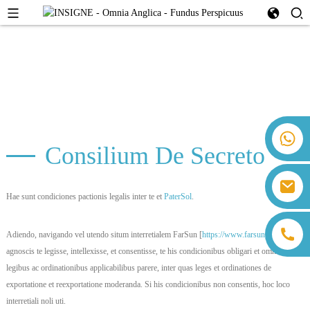
+86 18259071452 Hanna Lee
Consilium De Secreto
+86 13559179905 Sally Chen
+86 18350266301 Iris Hong
sales@farsunpv.com
+86 18806057002 Sanborn Guo
Hae sunt condiciones pactionis legalis inter te et
PaterSol
.
sanborn.guo@farsunpv.com
Adiendo, navigando vel utendo situm interretialem FarSun [
https://www.farsunpv.com/
],
agnoscis te legisse, intellexisse, et consentisse, te his condicionibus obligari et omnibus
legibus ac ordinationibus applicabilibus parere, inter quas leges et ordinationes de
exportatione et reexportatione moderanda. Si his condicionibus non consentis, hoc loco
interretiali noli uti.