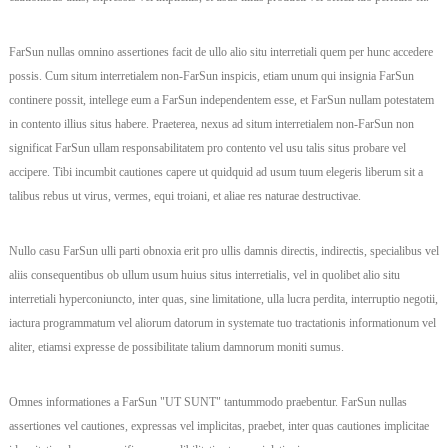
FarSun nullas omnino assertiones facit de ullo alio situ interretiali quem per hunc accedere
possis. Cum situm interretialem non-FarSun inspicis, etiam unum qui insignia FarSun
continere possit, intellege eum a FarSun independentem esse, et FarSun nullam potestatem
in contento illius situs habere. Praeterea, nexus ad situm interretialem non-FarSun non
significat FarSun ullam responsabilitatem pro contento vel usu talis situs probare vel
accipere. Tibi incumbit cautiones capere ut quidquid ad usum tuum elegeris liberum sit a
talibus rebus ut virus, vermes, equi troiani, et aliae res naturae destructivae.
Nullo casu FarSun ulli parti obnoxia erit pro ullis damnis directis, indirectis, specialibus vel
aliis consequentibus ob ullum usum huius situs interretialis, vel in quolibet alio situ
interretiali hyperconiuncto, inter quas, sine limitatione, ulla lucra perdita, interruptio negotii,
iactura programmatum vel aliorum datorum in systemate tuo tractationis informationum vel
aliter, etiamsi expresse de possibilitate talium damnorum moniti sumus.
Omnes informationes a FarSun "UT SUNT" tantummodo praebentur. FarSun nullas
assertiones vel cautiones, expressas vel implicitas, praebet, inter quas cautiones implicitae