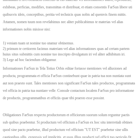
exhibeas, perficias, modifies, transmittas et distribuat, et etiam consentis FarSun libere uti
quibusvis ideis, conceptibus, peritia vel technicis quas nobis ad quemvis finem mittis.
Attamen, nomen tuum non revelabimus nec aliter publicabimus te materias vel alias
informationes nobis misisse nisi:
1) veniam tuam ut nomine tuo utamur obtinemus.
2) primum te certiorem facimus materiam vel alias informationes quas ad certam partem
huius situs submittis cum nomine tuo inscripto divulgatum iri vel aliter adhibitum iri.
3) Lege ad hoc faciendum obligamur.
Informationes FarSun in Tela Totius Orbis editae fortasse mentiones vel allusiones ad
producta, programmata et officia FarSun continebunt quae in patria tua non nuntiata sunt
aut non praesto sunt. Tales mentiones non significant FarSun tales productos, programmata
vel officia in patria tua nuntiare velle. Consule contactum localem FarSun pro informatione
de productis, programmatibus et officiis quae tibi praesto esse possint.
Obligationes FarSun respectu productorum et officiorum suorum solum reguntur pactis
sub quibus praebentur. Si productum vel officium a FarSun ex hoc situ interretiali obtines
quod sine pacto praebetur, illud productum vel officium "UT EST" praebetur sine ullis
cautionibus ullis, expressis vel implicitis, et usus illius producti vel officii tuo periculo fit.