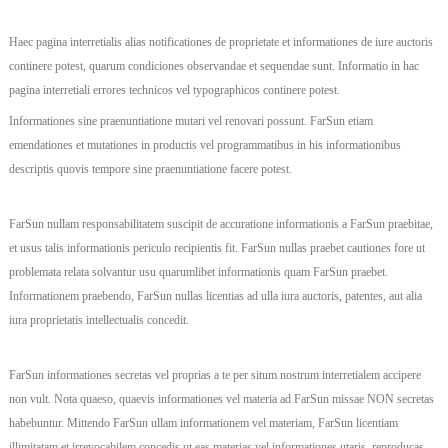
Haec pagina interretialis alias notificationes de proprietate et informationes de iure auctoris
continere potest, quarum condiciones observandae et sequendae sunt. Informatio in hac
pagina interretiali errores technicos vel typographicos continere potest.
Informationes sine praenuntiatione mutari vel renovari possunt. FarSun etiam
emendationes et mutationes in productis vel programmatibus in his informationibus
descriptis quovis tempore sine praenuntiatione facere potest.
FarSun nullam responsabilitatem suscipit de accuratione informationis a FarSun praebitae,
et usus talis informationis periculo recipientis fit. FarSun nullas praebet cautiones fore ut
problemata relata solvantur usu quarumlibet informationis quam FarSun praebet.
Informationem praebendo, FarSun nullas licentias ad ulla iura auctoris, patentes, aut alia
iura proprietatis intellectualis concedit.
FarSun informationes secretas vel proprias a te per situm nostrum interretialem accipere
non vult. Nota quaeso, quaevis informationes vel materia ad FarSun missae NON secretas
habebuntur. Mittendo FarSun ullam informationem vel materiam, FarSun licentiam
illimitatam et irrevocabilem concedis ut eas materias vel informationes utaris, reproducas,