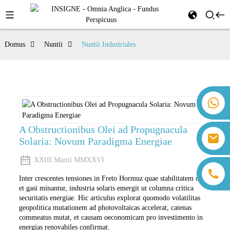
Domus
Nuntii
Nuntii Industriales
+86 18259071452 Hanna Lee
+86 13559179905 Sally Chen
+86 18350266301 Iris Hong
A Obstructionibus Olei ad Propugnacula
sales@farsunpv.com
Solaria: Novum Paradigma Energiae
+86 18806057002 Sanborn Guo
sanborn.guo@farsunpv.com
XXIII Martii MMXXVI
Inter crescentes tensiones in Freto Hormuz quae stabilitatem olei
et gasi minantur, industria solaris emergit ut columna critica
securitatis energiae. Hic articulus explorat quomodo volatilitas
geopolitica mutationem ad photovoltaicas accelerat, catenas
commeatus mutat, et causam oeconomicam pro investimento in
energias renovabiles confirmat.