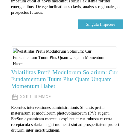
impetum ducat et novis mercatibus sicut Pakistania fortiter
emergentibus. Detege inclinationes clavis, analyses regionales, et
prospectus futuros.
Singula Inspicere
Volatilitas Pretii Modulorum Solarium: Cur
Fundamentum Tuum Plus Quam Unquam
Momentum Habet
XXII Iulii MMXV
Recentes interventiones administrationis Sinensis pretia
materiarum et modulorum photovoltaicorum (PV) augent.
FarSun dynamicam mercatus explicat et cur robusta et certa
receptacula solaria magni momenti sint ad prosperitatem proiecti
diuturni inter incertitudinem.