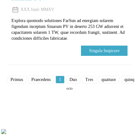
XXX Iunii MMXV
Explora quomodo solutiones FarSun ad energiam solarem
figendum inceptum Sinarum PV in deserto 253 GW adiuvent et
capacitatem solarem 1 TW, quae recordum frangit, sustinent. Ad
condiciones difficiles fabricatae.
Singula Inspicere
Primus
Praecedens
1
Duo
Tres
quattuor
quinque
octo