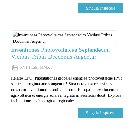
Singula Inspicere
Inventiones Photovoltaicae Septendecim
Vicibus Tribus Decenniis Augentur
XVIII Iulii MMXV
Relatio EPO: Patentationes globales energiae photovoltaicae (PV)
septies in triginta annis augentur! Sina octoginta centesimas
novarum inventionum dominatur, dum Europa innovationem in
agrivoltaica et energia solari integrata in aedificiis ducit. Explora
inclinationes technologicas regionales.
Singula Inspicere