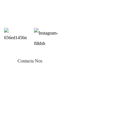
Contacta Nos
Producta
Solarium Balconis
Mons Tectorii Stannei
Tegulae Tectae Montura