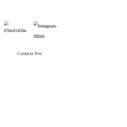
Contacta Nos
Producta
Solarium Balconis
Mons Tectorii Stannei
Tegulae Tectae Montura
Montura Tecti Plani