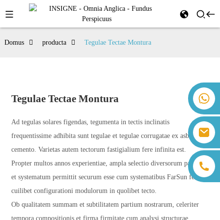
Domus
producta
Tegulae Tectae Montura
+86 18259071452 Hanna Lee
Tegulae Tectae Montura
+86 13559179905 Sally Chen
+86 18350266301 Iris Hong
Ad tegulas solares figendas, tegumenta in tectis inclinatis
sales@farsunpv.com
+86 18806057002 Sanborn Guo
frequentissime adhibita sunt tegulae et tegulae corrugatae ex asbesto-
sanborn.guo@farsunpv.com
cemento. Varietas autem tectorum fastigialium fere infinita est.
Propter multos annos experientiae, ampla selectio diversorum partium
et systematum permittit securum esse cum systematibus FarSun fere
cuilibet configurationi modulorum in quolibet tecto.
Ob qualitatem summam et subtilitatem partium nostrarum, celeriter
tempora compositionis et firma firmitate cum analysi structurae