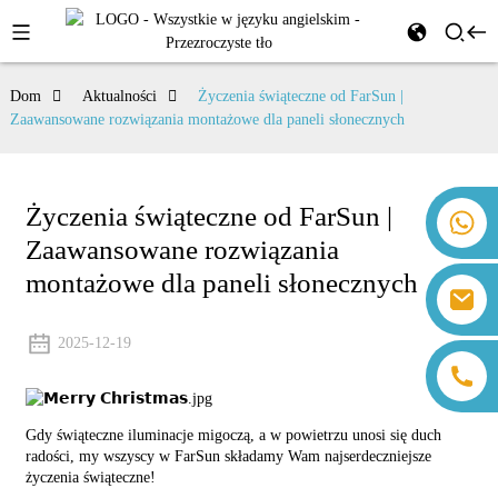
Dom
Aktualności
Życzenia świąteczne od FarSun |
Zaawansowane rozwiązania montażowe dla paneli słonecznych
Życzenia świąteczne od FarSun |
+86 18259071452 Hanna Lee
Zaawansowane rozwiązania
+86 13559179905 Sally Chen
+86 18350266301 Iris Hong
montażowe dla paneli słonecznych
sales@farsunpv.com
+86 18806057002 Sanborn Guo
sanborn.guo@farsunpv.com
2025-12-19
Gdy świąteczne iluminacje migoczą, a w powietrzu unosi się duch
radości, my wszyscy w FarSun składamy Wam najserdeczniejsze
życzenia świąteczne!