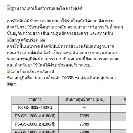
สกรูยึดดินได้รับการออกแบบมาให้รับน้ำหนักได้มาก จึงเหมาะ
สำหรับการใช้งานทั้งเบาและหนัก ความสามารถในการรับน้ำหนัก
ขึ้นอยู่กับความยาว เส้นผ่านศูนย์กลางของสกรู และสภาพดิน
สกรูยึดพื้นเป็นทางเลือกที่เป็นมิตรต่อสิ่งแวดล้อมแทนฐานราก
คอนกรีตแบบดั้งเดิม ไม่จำเป็นต้องขุดดิน ลดการรบกวนดินและ
รักษาสภาพภูมิทัศน์ตามธรรมชาติ นอกจากนี้ยังสามารถถอดออก
และนำกลับมาใช้ใหม่ได้ง่าย ช่วยลดปริมาณขยะ
ชื่อ: สกรูยึดพื้น วัสดุ: เหล็กกล้า O235B ชุบสังกะสีแบบจุ่มร้อน ≥
80μm
รายการ
เส้นผ่านศูนย์กลาง (มม.)
ความ
FS-GS-800(F
180/C
)
76
FS-GS-1200(
เอฟ180/ซี
)
76/89
FS-GS-1600(
เอฟ180/ซี
)
76/89
FS-GS-1800(
เอฟ180/ซี
)
76/89