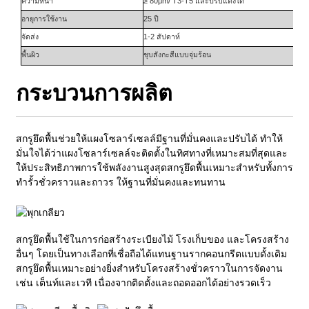
ความหนา
≥ 80μm/ T3-T5 และปรับแต่งได้
อายุการใช้งาน
25 ปี
จัดส่ง
1-2 สัปดาห์
พื้นผิว
ชุบสังกะสีแบบจุ่มร้อน
กระบวนการผลิต
สกรูยึดพื้นช่วยให้แผงโซลาร์เซลล์มีฐานที่มั่นคงและปรับได้ ทำให้
มั่นใจได้ว่าแผงโซลาร์เซลล์จะติดตั้งในทิศทางที่เหมาะสมที่สุดและ
ให้ประสิทธิภาพการใช้พลังงานสูงสุด
สกรูยึดพื้นเหมาะสำหรับทั้งการ
ทำรั้วชั่วคราวและถาวร ให้ฐานที่มั่นคงและทนทาน
สกรูยึดพื้นใช้ในการก่อสร้างระเบียงไม้ โรงเก็บของ และโครงสร้าง
อื่นๆ โดยเป็นทางเลือกที่เชื่อถือได้แทนฐานรากคอนกรีตแบบดั้งเดิม
สกรูยึดพื้นเหมาะอย่างยิ่งสำหรับโครงสร้างชั่วคราวในการจัดงาน
เช่น เต็นท์และเวที เนื่องจากติดตั้งและถอดออกได้อย่างรวดเร็ว