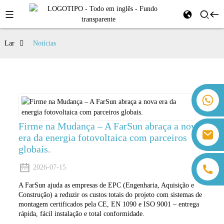
Lar
Notícias
+86 18259071452 Hanna Lee
+86 13559179905 Sally Chen
+86 18350266301 Iris Hong
Firme na Mudança – A FarSun abraça a nova
sales@farsunpv.com
era da energia fotovoltaica com parceiros
+86 18806057002 Sanborn Guo
sanborn.guo@farsunpv.com
globais.
2026-07-15
A FarSun ajuda as empresas de EPC (Engenharia, Aquisição e
Construção) a reduzir os custos totais do projeto com sistemas de
montagem certificados pela CE, EN 1090 e ISO 9001 – entrega
rápida, fácil instalação e total conformidade.