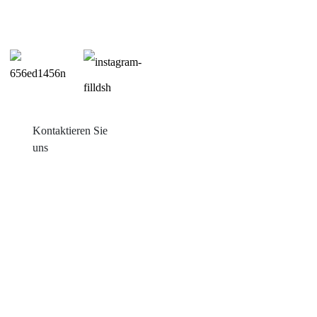
Kontaktieren Sie
uns
Produkte
Balkon mit Sonneneinstrahlung
Blechdachmontage
Ziegeldachmontage
Flachdachmontage