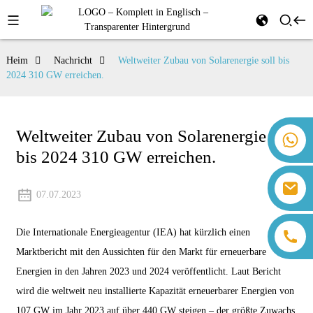
Heim
Nachricht
Weltweiter Zubau von Solarenergie soll bis
2024 310 GW erreichen.
Weltweiter Zubau von Solarenergie soll
+86 18259071452 Hanna Lee
bis 2024 310 GW erreichen.
+86 13559179905 Sally Chen
+86 18350266301 Iris Hong
sales@farsunpv.com
+86 18806057002 Sanborn Guo
07.07.2023
sanborn.guo@farsunpv.com
Die Internationale Energieagentur (IEA) hat kürzlich einen
Marktbericht mit den Aussichten für den Markt für erneuerbare
Energien in den Jahren 2023 und 2024 veröffentlicht. Laut Bericht
wird die weltweit neu installierte Kapazität erneuerbarer Energien von
107 GW im Jahr 2023 auf über 440 GW steigen – der größte Zuwachs