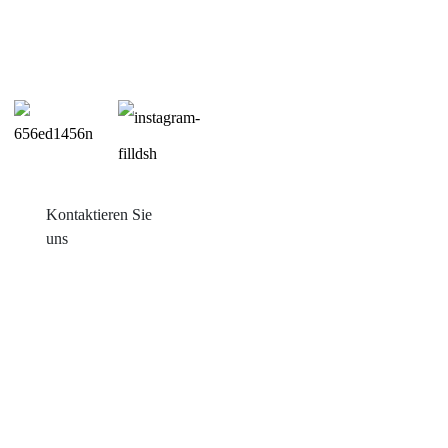
Kontaktieren Sie
uns
Produkte
Balkon mit Sonneneinstrahlung
Blechdachmontage
Ziegeldachmontage