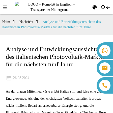
Heim
Nachricht
Analyse und Entwicklungsaussichten des
italienischen Photovoltaik-Marktes für die nächsten fünf Jahre
Analyse und Entwicklungsaussichten
+86 18259071452 Hanna Lee
des italienischen Photovoltaik-Marktes
+86 13559179905 Sally Chen
+86 18350266301 Iris Hong
für die nächsten fünf Jahre
sales@farsunpv.com
+86 18806057002 Sanborn Guo
sanborn.guo@farsunpv.com
26.03.2024
An der blauen Mittelmeerküste erlebt Italien still und leise eine grüne
Energiewende. Als eine der wichtigsten Volkswirtschaften Europas
wächst Italiens Bedarf an erneuerbarer Energie stetig, und die
Photovoltaikbranche, als Vorreiter dieses Wandels, erfährt beispiellose