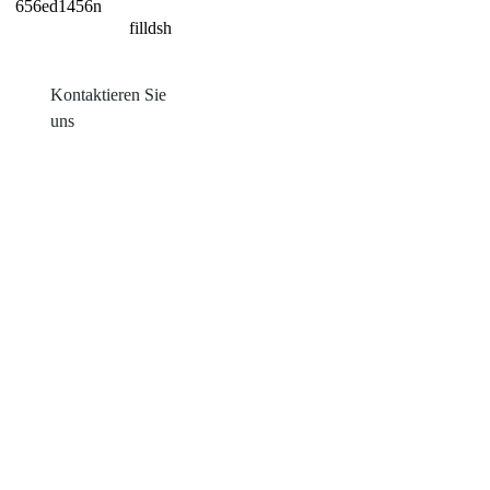
Kontaktieren Sie
uns
Produkte
Balkon mit Sonneneinstrahlung
Blechdachmontage
Ziegeldachmontage
Flachdachmontage
Farm Ground Mount
Solarzubehör