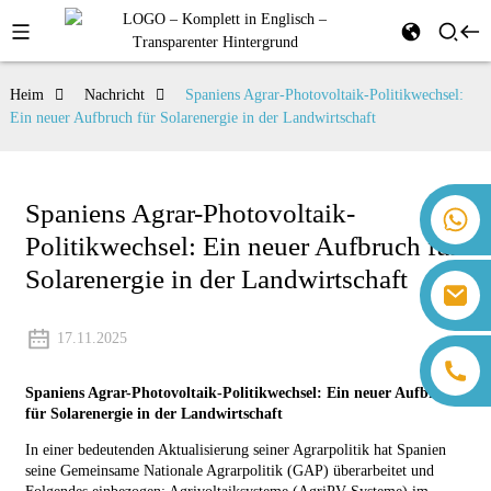
Heim
Nachricht
Spaniens Agrar-Photovoltaik-Politikwechsel:
Ein neuer Aufbruch für Solarenergie in der Landwirtschaft
Spaniens Agrar-Photovoltaik-
+86 18259071452 Hanna Lee
Politikwechsel: Ein neuer Aufbruch für
+86 13559179905 Sally Chen
+86 18350266301 Iris Hong
Solarenergie in der Landwirtschaft
sales@farsunpv.com
+86 18806057002 Sanborn Guo
sanborn.guo@farsunpv.com
17.11.2025
Spaniens Agrar-Photovoltaik-Politikwechsel: Ein neuer Aufbruch
für Solarenergie in der Landwirtschaft
In einer bedeutenden Aktualisierung seiner Agrarpolitik hat Spanien
seine Gemeinsame Nationale Agrarpolitik (GAP) überarbeitet und