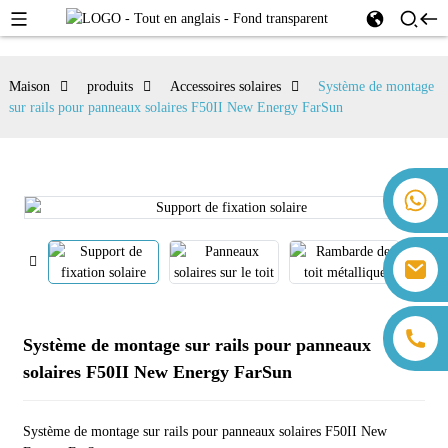
Maison
produits
Accessoires solaires
Système de montage
sur rails pour panneaux solaires F50II New Energy FarSun
+86 18259071452 Hanna Lee
+86 13559179905 Sally Chen
+86 18350266301 Iris Hong
sales@farsunpv.com
+86 18806057002 Sanborn Guo
sanborn.guo@farsunpv.com
Système de montage sur rails pour panneaux
solaires F50II New Energy FarSun
Système de montage sur rails pour panneaux solaires F50II New