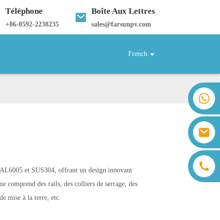
Téléphone
Boîte Aux Lettres
+
86-0592-2238235
sales@farsunpv.com
French
+86 18259071452 Hanna Lee
+86 13559179905 Sally Chen
+86 18350266301 Iris Hong
sales@farsunpv.com
+86 18806057002 Sanborn Guo
sanborn.guo@farsunpv.com
 AL6005 et SUS304, offrant un design innovant
mme comprend des rails, des colliers de serrage, des
de mise à la terre, etc.