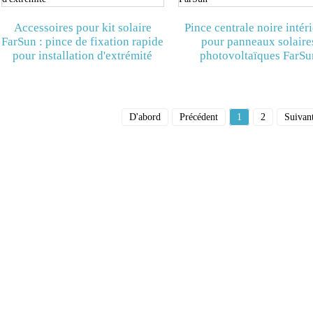
Accessoires pour kit solaire
Pince centrale noire intér
FarSun : pince de fixation rapide
pour panneaux solaire
pour installation d'extrémité
photovoltaïques FarSu
D'abord
Précédent
1
2
Suivan