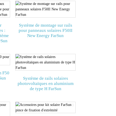
r
Système de montage sur rails
s :
pour panneaux solaires F50II
stème
New Energy FarSun
arSun
m F50
rSun
Système de rails solaires
photovoltaïques en aluminium
de type H FarSun