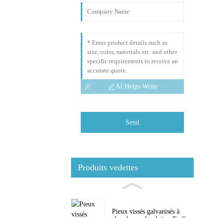
AI Helps Write
Send
Produits vedettes
Pieux vissés galvanisés à