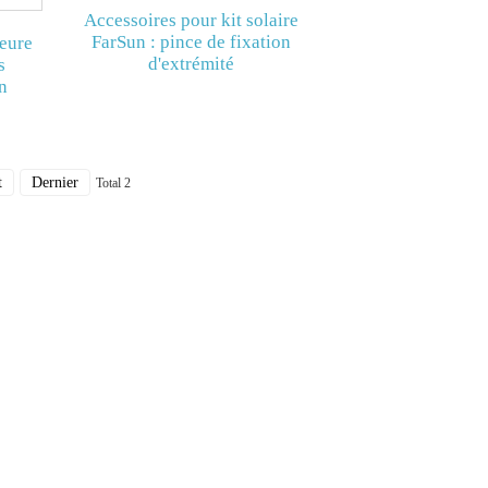
Accessoires pour kit solaire
FarSun : pince de fixation
ieure
d'extrémité
s
n
t
Dernier
Total 2