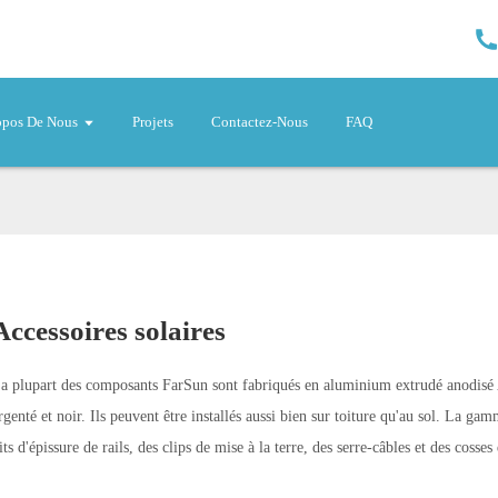
opos De Nous
Projets
Contactez-Nous
FAQ
Accessoires solaires
a plupart des composants FarSun sont fabriqués en aluminium extrudé anodisé
rgenté et noir. Ils peuvent être installés aussi bien sur toiture qu'au sol. La ga
its d'épissure de rails, des clips de mise à la terre, des serre-câbles et des cosses 