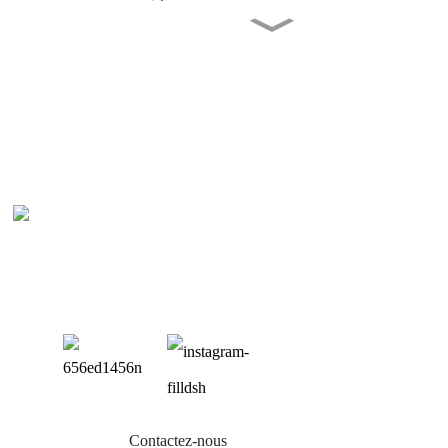
Fondations sans excavation,
ancrages à vis dans le sol,
pieux FarSun
Kit de support de montage
photovoltaïque en acier
MAC, produits solaires
FarSun
Système de montage au sol
P
en acier au carbone pour
panneaux solaires FarSun
Bal
Pieux hélicoïdaux en acier
galvanisé à chaud, ancrages à
Sup
vis personnalisés pour le sol,
FarSun
Sup
Sup
Mon
Contactez-nous
Acc