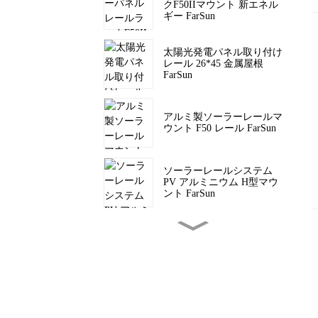
クF50IIマウント 新エネル
ギー FarSun
太陽光発電パネル取り付け
レール 26*45 金属屋根
FarSun
アルミ製ソーラーレールマ
ウント F50 レール FarSun
ソーラーレールシステム
PV アルミニウム H型マウ
ント FarSun
PV傾斜屋根用三角マウン
トソーラー三脚ブラケット
FarSun
フラットルーフ用三角ブラ
ケットソーラーマウント
FarSun