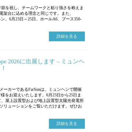
5日の端午節を祝し、チームワークと粘り強さを称えま
電架台に込める理念と同じです。また、
6（ミュンヘン、6月23日～25日、ホールA6、ブース350-
詳細を見る
 Europe 2026に出展します – ミュンヘ
う！
ーカーであるFarSunは、ミュンヘンで開催
 2026に皆様をお迎えいたします。6月23日から25日ま
Iにて、屋上設置型および地上設置型太陽光発電所
ソリューションをご覧いただけます。ぜひお
詳細を見る