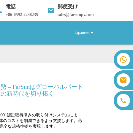
電話
郵便受け
+
86-0592-2238235
sales@farsunpv.com
Japanese
+86 18259071452 ハンナ・リー
+86 13559179905 サリー・チェン
+86 18350266301 アイリス・ホン
sales@farsunpv.com
+86 18806057002 サンボーン・グオ
– FarSunはグローバルパート
sanborn.guo@farsunpv.com
電の新時代を切り拓く
、ISO 9001認証取得済みの取り付けシステムによ
全体のコストを削減できるよう支援します。迅
完全な規格準拠を実現します。