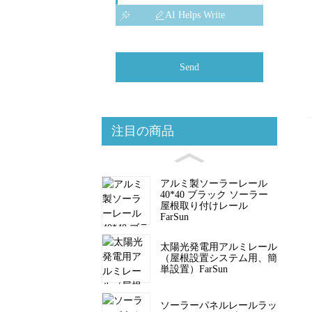
AI Helps Write
Send
注目の商品
アルミ製ソーラーレール
40*40 ブラック ソーラー
屋根取り付けレール
FarSun
太陽光発電用アルミレール
（屋根設置システム用、簡
単設置）FarSun
ソーラーパネルレールラッ