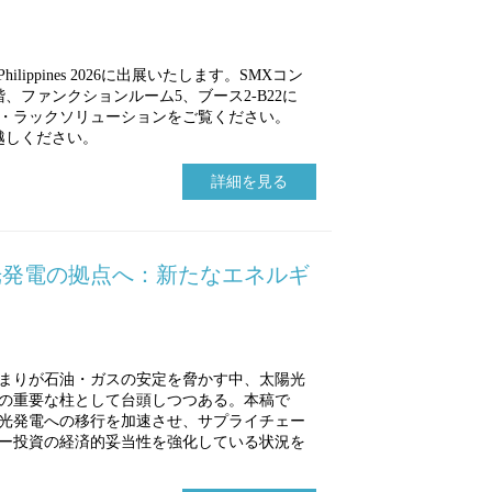
Live Philippines 2026に出展いたします。SMXコン
、ファンクションルーム5、ブース2-B22に
・ラックソリューションをご覧ください。
お越しください。
詳細を見る
光発電の拠点へ：新たなエネルギ
まりが石油・ガスの安定を脅かす中、太陽光
の重要な柱として台頭しつつある。本稿で
光発電への移行を加速させ、サプライチェー
ー投資の経済的妥当性を強化している状況を