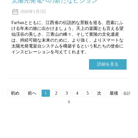
太陽光発電への新たなビジョン
2026年1月5日
FarSunとともに、江西省の伝説的な景観を巡る、思索にふ
ける年末の旅に出かけましょう。天上の楽園とも言える望
仙渓谷の美しさ、三青山の峰々、そして黄陵の文化遺産
は、持続可能な未来のために、より強く、よりスマートな
太陽光発電架台システムを構築するという私たちの使命に
インスピレーションを与えてくれます。
詳細を見る
初め
前へ
1
2
3
4
5
次
最後
合計
6