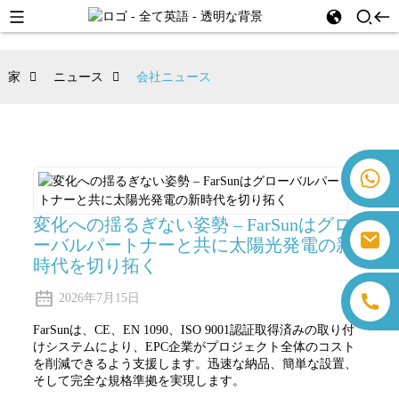
家
ニュース
会社ニュース
+86 18259071452 ハンナ・リー
+86 13559179905 サリー・チェン
+86 18350266301 アイリス・ホン
変化への揺るぎない姿勢 – FarSunはグロ
sales@farsunpv.com
ーバルパートナーと共に太陽光発電の新
+86 18806057002 サンボーン・グオ
sanborn.guo@farsunpv.com
時代を切り拓く
2026年7月15日
FarSunは、CE、EN 1090、ISO 9001認証取得済みの取り付
けシステムにより、EPC企業がプロジェクト全体のコスト
を削減できるよう支援します。迅速な納品、簡単な設置、
そして完全な規格準拠を実現します。