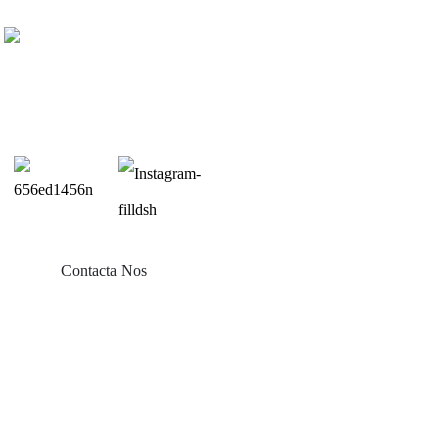
Contacta Nos
Producta
Solarium Balconis
Mons Tectorii Stannei