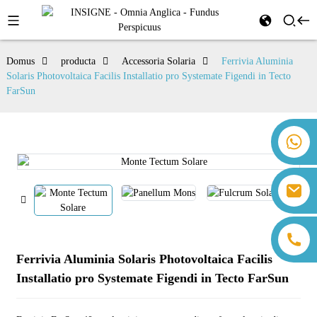
Domus
producta
Accessoria Solaria
Ferrivia Aluminia
Solaris Photovoltaica Facilis Installatio pro Systemate Figendi in Tecto
FarSun
+86 18259071452 Hanna Lee
+86 13559179905 Sally Chen
+86 18350266301 Iris Hong
sales@farsunpv.com
+86 18806057002 Sanborn Guo
sanborn.guo@farsunpv.com
Ferrivia Aluminia Solaris Photovoltaica Facilis
Installatio pro Systemate Figendi in Tecto FarSun