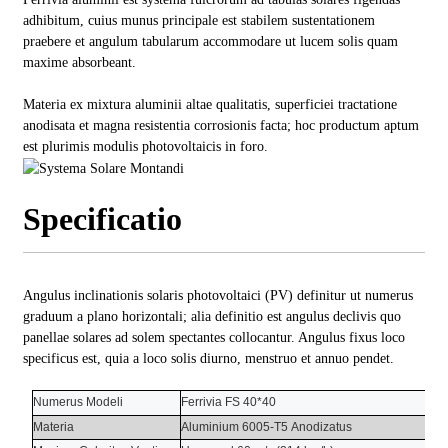
adhibitum, cuius munus principale est stabilem sustentationem
praebere et angulum tabularum accommodare ut lucem solis quam
maxime absorbeant.
Materia ex mixtura aluminii altae qualitatis, superficiei tractatione
anodisata et magna resistentia corrosionis facta; hoc productum aptum
est plurimis modulis photovoltaicis in foro.
Specificatio
Angulus inclinationis solaris photovoltaici (PV) definitur ut numerus
graduum a plano horizontali; alia definitio est angulus declivis quo
panellae solares ad solem spectantes collocantur. Angulus fixus loco
specificus est, quia a loco solis diurno, menstruo et annuo pendet.
Numerus Modeli
Ferrivia FS 40*40
Materia
Aluminium 6005-T5
Anodizatus