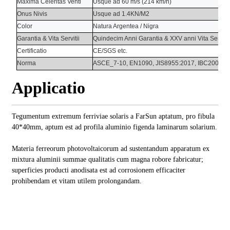
Maxima Celeritas Venti
Usque ad 60 m/s (214 km/h)
Onus Nivis
Usque ad 1.4KN/M2
Color
Natura Argentea / Nigra
Garantia
&
Vita Servitii
Quindecim Anni
Garantia
&
XXV anni
Vita Servitii
Certificatio
CE/SGS etc.
Norma
ASCE_7-10, EN1090, JIS8955:2017, IBC2009
Applicatio
Tegumentum extremum ferriviae solaris a FarSun aptatum, pro fibula
40*40mm, aptum est ad profila aluminio figenda laminarum solarium.
Materia ferreorum photovoltaicorum ad sustentandum apparatum ex
mixtura aluminii summae qualitatis cum magna robore fabricatur;
superficies producti anodisata est ad corrosionem efficaciter
prohibendam et vitam utilem prolongandam.