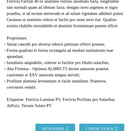
Ferrivia FarSun 40 ex aluminio extruso anodisato facta, longitudine
tam normali quam ad libitum facta, designo novo argenteo et nigro
praedita, et ad tectum universale et ad solum figendum adhiberi potest.
Curamus ut institutio celeris et facilis pro omni tecto fiat. Qualitas
eximia chalybis inoxidabilis et aluminii firmissimam partem efficit.
Proprietates:
Variae cancelli pro diversa roboris petitione offerri possunt;
Forma quadrata et forma rectangula ad modum institutionis tuae
aptandam;
Installatio adaptabilis, celerior et facilior pro fibulis solaribus;
Alta Firmitas - Optimus AL6005-T5 decem annorum praestat
cautionem et XXV annorum tempus servitii;
Profilum aluminii levissimum et facile installatur. Praeterea,
corrosioni resistit.
Etiquettae: ​​Ferrivia Laminae PV, Ferrivia Profilata pro Solaribus
Adfixis, Tectum Solare PV
DETRAHERE
CONTACTA NOS