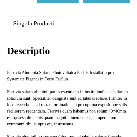
Singula Producti
Descriptio
Ferrivia Aluminia Solaris Photovoltaica Facilis Installatio pro
Systemate Figendi in Tecto FarSun
Ferrivia solaris aluminii partes essentiales in institutionibus tabularum
solarium sunt. Specialiter designata sunt ad tabulas solares firmiter in
loco tenendas et ad rectam ordinationem pro optima expositione solis
faciliorem reddendam. Ferrivia quam habemus non solum 40*40mm
est, quaeso dic nobis quam magnitudinem cupias, et operculum
extremum tibi, si opus est, instruemus.
Ferrivia aluminii est systema fulcrorum ad tabulas solares figendas