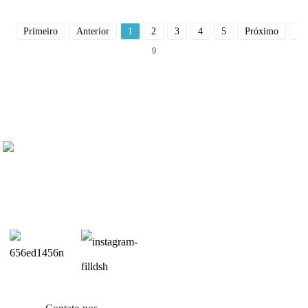
Primeiro
Anterior
1
2
3
4
5
Próximo
Du
9