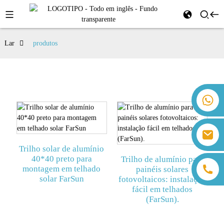
Lar
produtos
+86 18259071452 Hanna Lee
+86 13559179905 Sally Chen
+86 18350266301 Iris Hong
sales@farsunpv.com
+86 18806057002 Sanborn Guo
sanborn.guo@farsunpv.com
Trilho solar de alumínio
40*40 preto para
Trilho de alumínio para
montagem em telhado
painéis solares
solar FarSun
fotovoltaicos: instalação
fácil em telhados
(FarSun).