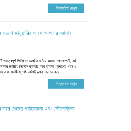
বিস্তারিত দেখুন
েন ২০শে জানুয়ারির আগে আপনার সোলার
কটি গুরুত্বপূর্ণ শিপিং ডেডলাইন ঘনিয়ে আসার প্রেক্ষাপটে, এই
োলার মাউন্টিং সিস্টেম ব্যবহার করে তাদের প্রকল্পের খরচ ও
থ্য এবং একটি সুস্পষ্ট কর্মপরিকল্পনা প্রদান করে।
বিস্তারিত দেখুন
 বছর শেষের পর্যালোচনা এবং সৌরশক্তির