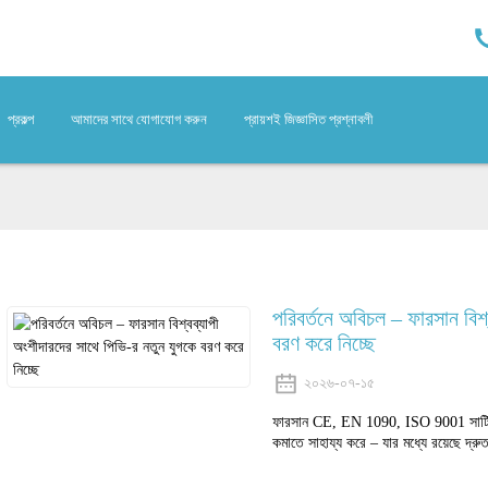
প্রকল্প
আমাদের সাথে যোগাযোগ করুন
প্রায়শই জিজ্ঞাসিত প্রশ্নাবলী
পরিবর্তনে অবিচল – ফারসান বিশ
বরণ করে নিচ্ছে
২০২৬-০৭-১৫
ফারসান CE, EN 1090, ISO 9001 সার্টিফাই
কমাতে সাহায্য করে – যার মধ্যে রয়েছে দ্রুত