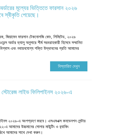
 অর্ডারের মূল্যের ভিত্তিতে ফারসান ২০২৬
েবে স্বীকৃতি পেয়েছে।
কারক, জিয়ামেন ফারসান টেকনোলজি কোং, লিমিটেড, ২০২৬
রেন্স অর্ডার ভ্যালু অনুসারে শীর্ষ সরবরাহকারী হিসেবে সম্মানিত
 বিশ্বাস এবং নবায়নযোগ্য শক্তি উদ্ভাবনের প্রতি আমাদের
বিস্তারিত দেখুন
্ড স্টোরেজ লাইভ ফিলিপাইনস ২০২৬-এ
িপাইনস ২০২৬-এ অংশগ্রহণ করবে। এসএমএক্স কনভেনশন সেন্টার
২২-এ আমাদের উচ্চমানের সোলার মাউন্টিং ও র‍্যাকিং
িখে আমাদের সাথে দেখা করুন।