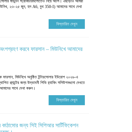
লার মাউন্টিং স্ট্রাকচারগুলোতেও নিয়ে আসি। এছাড়াও আমরা
উনিখ, ২৩–২৫ জুন, হল A6, বুথ 350-I) আমাদের সাথে দেখা
বিস্তারিত দেখুন
অংশগ্রহণ করবে ফারসান – মিউনিখে আমাদের
কারক ফারসান, মিউনিখে অনুষ্ঠিত ইন্টারসোলার ইউরোপ ২০২৬-এ
পিত প্ল্যান্টের জন্য উদ্ভাবনী পিভি র‍্যাকিং সলিউশনগুলো দেখতে
 আমাদের সাথে দেখা করুন।
বিস্তারিত দেখুন
াম কাঠামোর জন্য সিই সিপিআর সার্টিফিকেশন