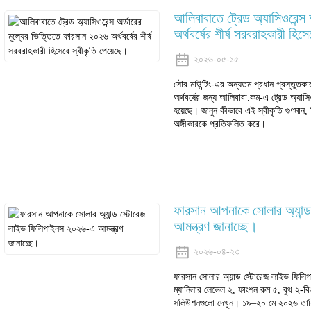
আলিবাবাতে ট্রেড অ্যাসিওরেন্স
অর্থবর্ষের শীর্ষ সরবরাহকারী হিস
২০২৬-০৫-১৫
সৌর মাউন্টিং-এর অন্যতম প্রধান প্রস্তুত
অর্থবর্ষের জন্য আলিবাবা.কম-এ ট্রেড অ্যাসিও
হয়েছে। জানুন কীভাবে এই স্বীকৃতি গুণমান,
অঙ্গীকারকে প্রতিফলিত করে।
ফারসান আপনাকে সোলার অ্যান
আমন্ত্রণ জানাচ্ছে।
২০২৬-০৪-২৩
ফারসান সোলার অ্যান্ড স্টোরেজ লাইভ ফিল
ম্যানিলার লেভেল ২, ফাংশন রুম ৫, বুথ ২-বি
সলিউশনগুলো দেখুন। ১৯–২০ মে ২০২৬ তার