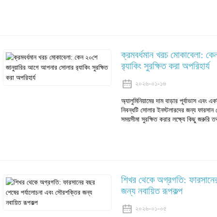
ক্রমবর্ধমান খরচ মোকাবেলা: ক
র‍্যাকিং সুরক্ষিত করা অপরিহার্য
২০২৬-০১-১৬
অ্যালুমিনিয়ামের দাম বাড়ার পূর্বাভাস এবং এ
নিবন্ধটি সোলার ইনস্টলারদের জন্য ফারসান স
সময়সীমা সুরক্ষিত করার লক্ষ্যে কিছু জরুরি ত
শিখর থেকে অগ্রগতি: ফারসানের
জন্য নবায়িত রূপকল্প
২০২৬-০১-০৫