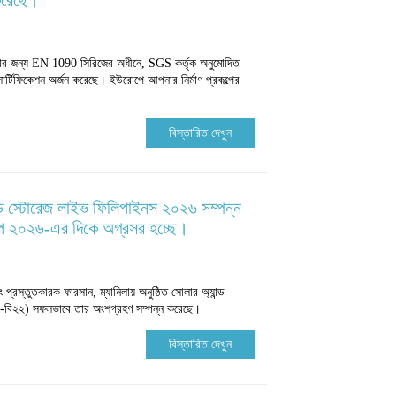
করেছে।
ঠামোর জন্য EN 1090 সিরিজের অধীনে, SGS কর্তৃক অনুমোদিত
িফিকেশন অর্জন করেছে। ইউরোপে আপনার নির্মাণ প্রকল্পের
বিস্তারিত দেখুন
্ড স্টোরেজ লাইভ ফিলিপাইনস ২০২৬ সম্পন্ন
প ২০২৬-এর দিকে অগ্রসর হচ্ছে।
্রস্তুতকারক ফারসান, ম্যানিলায় অনুষ্ঠিত সোলার অ্যান্ড
-বি২২) সফলভাবে তার অংশগ্রহণ সম্পন্ন করেছে।
বিস্তারিত দেখুন