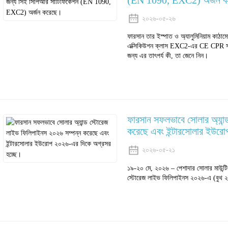
(EN 1090, EXC2) অর্জন 
২০২৬-০৫-২৬
ফারসান তার ইস্পাত ও অ্যালুমিনিয়াম কা
এক্সিকিউশন ক্লাস EXC2-এর CE CPR সার্ট
জন্য এর তাৎপর্য কী, তা জেনে নিন।
ফারসান সফলভাবে সোলার অ্যান
করেছে এবং ইন্টারসোলার ইউরো
২০২৬-০৫-২১
১৯-২০ মে, ২০২৬ – পেশাদার সোলার মাউন্টিং প
স্টোরেজ লাইভ ফিলিপাইনস ২০২৬-এ (বুথ ২