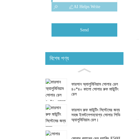
AI Helps Write
Send
বিশেষ পণ্য
ফারসান অ্যালুমিনিয়াম সোলার রেল
৪০*৪০ কালো সোলার রুফ মাউন্টিং
রেল
ফারসান রুফ মাউন্টিং সিস্টেমের জন্য
সহজ ইনস্টলেশনযোগ্য সোলার পিভি
অ্যালুমিনিয়াম রেল।
সোলার প্যানেল রেল র‍্যাকিং F50II