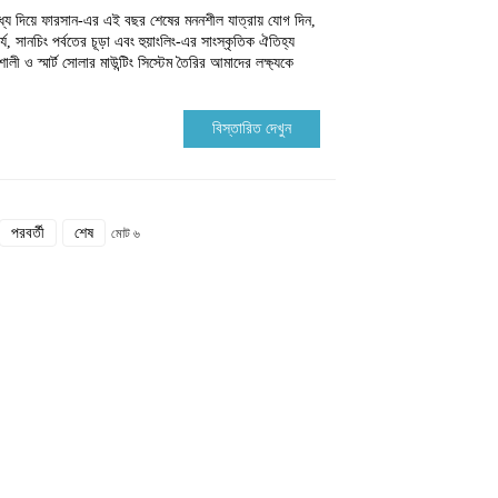
 মধ্য দিয়ে ফারসান-এর এই বছর শেষের মননশীল যাত্রায় যোগ দিন,
দর্য, সানচিং পর্বতের চূড়া এবং হুয়াংলিং-এর সাংস্কৃতিক ঐতিহ্য
ও স্মার্ট সোলার মাউন্টিং সিস্টেম তৈরির আমাদের লক্ষ্যকে
বিস্তারিত দেখুন
পরবর্তী
শেষ
মোট ৬
আমাদের সাথে যোগাযোগ করুন