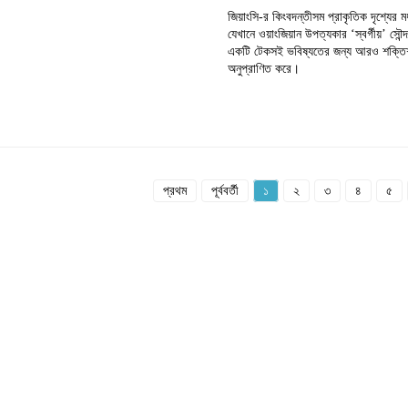
জিয়াংসি-র কিংবদন্তীসম প্রাকৃতিক দৃশ্যের
যেখানে ওয়াংজিয়ান উপত্যকার ‘স্বর্গীয়’ সৌন্
একটি টেকসই ভবিষ্যতের জন্য আরও শক্তিশালী 
অনুপ্রাণিত করে।
প্রথম
পূর্ববর্তী
১
২
৩
৪
৫
পণ্য
তথ্য