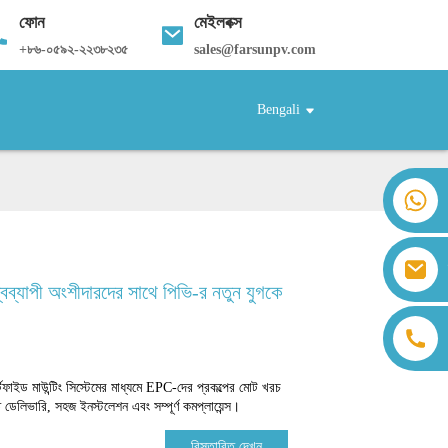
ফোন
মেইলবক্স
+
৮৬-০৫৯২-২২৩৮২৩৫
sales@farsunpv.com
Bengali
+86 18259071452 হান্না লি
+86 13559179905 স্যালি চেন
+86 18350266301 আইরিস হং
sales@farsunpv.com
+86 18806057002 সানবর্ন গুও
্বব্যাপী অংশীদারদের সাথে পিভি-র নতুন যুগকে
sanborn.guo@farsunpv.com
ড মাউন্টিং সিস্টেমের মাধ্যমে EPC-দের প্রকল্পের মোট খরচ
 ডেলিভারি, সহজ ইনস্টলেশন এবং সম্পূর্ণ কমপ্লায়েন্স।
বিস্তারিত দেখুন