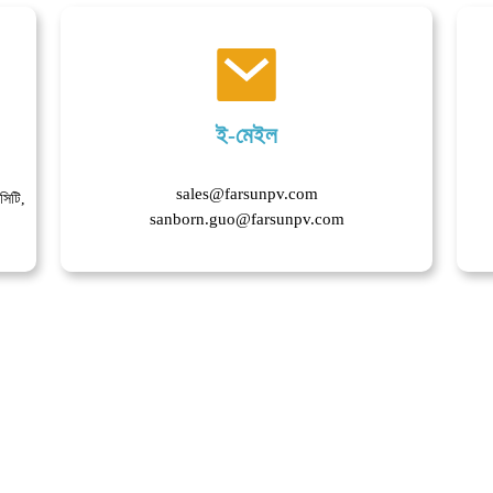
ই-মেইল
sales@farsunpv.com
সিটি,
sanborn.guo@farsunpv.com