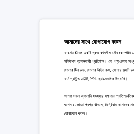
আমাদের সাথে যোগাযোগ করুন
ফারসান চীনের একটি দ্রুত বর্ধনশীল সৌর কোম্পানি এব
সলিউশন প্রদানকারী প্রতিষ্ঠান। এর পণ্যগুলোর মধ্যে
সোলার টিন রুফ, সোলার টাইল রুফ, সোলার ফ্ল্যাট র
ফার্ম গ্রাউন্ড মাউন্ট, পিভি অ্যাক্সেসরিজ ইত্যাদি।
আমরা সকল জ্বালানি সমস্যার সমাধানে প্রতিশ্রুতিব
আপনার কোনো প্রশ্ন থাকলে, নির্দ্বিধায় আমাদের সা
যোগাযোগ করুন।