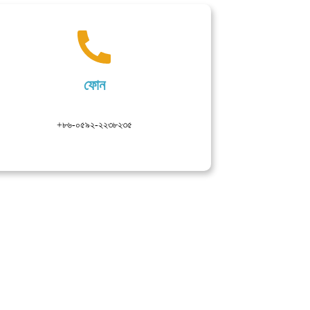
ফোন
+৮৬-০৫৯২-২২৩৮২৩৫