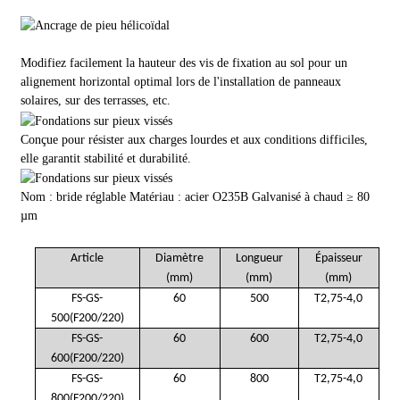
Modifiez facilement la hauteur des vis de fixation au sol pour un
alignement horizontal optimal lors de l'installation de panneaux
solaires, sur des terrasses, etc.
Conçue pour résister aux charges lourdes et aux conditions difficiles,
elle garantit stabilité et durabilité.
Nom : bride réglable Matériau : acier O235B Galvanisé à chaud ≥ 80
µm
Article
Diamètre
Longueur
Épaisseur
(mm)
(mm)
(mm)
FS-GS-
60
500
T2,75-4,0
500(F200/220)
FS-GS-
60
600
T2,75-4,0
600(F200/220)
FS-GS-
60
800
T2,75-4,0
800(F200/220)