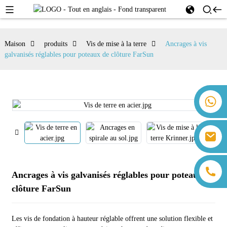
Maison
produits
Vis de mise à la terre
Ancrages à vis
galvanisés réglables pour poteaux de clôture FarSun
+86 18259071452 Hanna Lee
+86 13559179905 Sally Chen
+86 18350266301 Iris Hong
sales@farsunpv.com
+86 18806057002 Sanborn Guo
sanborn.guo@farsunpv.com
Ancrages à vis galvanisés réglables pour poteaux de
clôture FarSun
Les vis de fondation à hauteur réglable offrent une solution flexible et